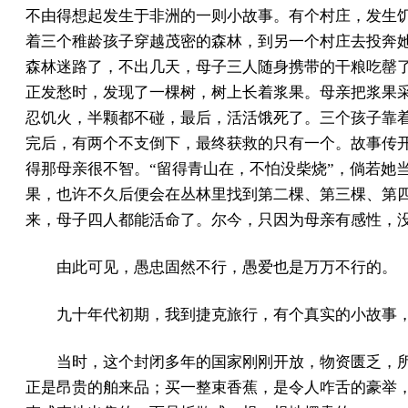
不由得想起发生于非洲的一则小故事。有个村庄，发生
着三个稚龄孩子穿越茂密的森林，到另一个村庄去投奔
森林迷路了，不出几天，母子三人随身携带的干粮吃罄
正发愁时，发现了一棵树，树上长着浆果。母亲把浆果
忍饥火，半颗都不碰，最后，活活饿死了。三个孩子靠
完后，有两个不支倒下，最终获救的只有一个。故事传
得那母亲很不智。“留得青山在，不怕没柴烧”，倘若她
果，也许不久后便会在丛林里找到第二棵、第三棵、第
来，母子四人都能活命了。尔今，只因为母亲有感性，
由此可见，愚忠固然不行，愚爱也是万万不行的。
九十年代初期，我到捷克旅行，有个真实的小故事
当时，这个封闭多年的国家刚刚开放，物资匮乏，
正是昂贵的舶来品；买一整束香蕉，是令人咋舌的豪举