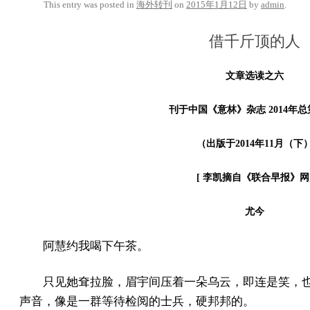
This entry was posted in
海外转刊
on
2015年1月12日
by
admin
.
借千斤顶的人
文章选读之六
刊于中国《意林》杂志 2014年总第
（出版于2014年11月（下
[ 李凯摘自《联合早报》网
尤今
阿慧约我喝下午茶。
只见她耷拉脸，眉宇间压着一朵乌云，即连是笑，
声音，像是一群等待检阅的士兵，硬邦邦的。