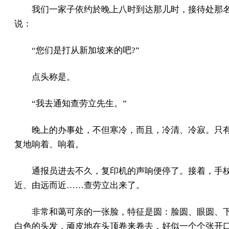
我们一家子依约於晚上八时到达那儿时，接待处那
说：
“您们是打从新加坡来的吧?”
点头称是。
“我去通知查劳立先生。”
晚上的办事处，不但寒冷，而且，冷清、冷寂。只
复地响着、响着。
通报员进去不久，复印机的声响便停了。接着，手
近、由远而近……查劳立出来了。
非常和蔼可亲的一张脸，特征是圆：脸圆、眼圆、
白色的头发，顽皮地在头顶卷来卷去，好似一个个张开