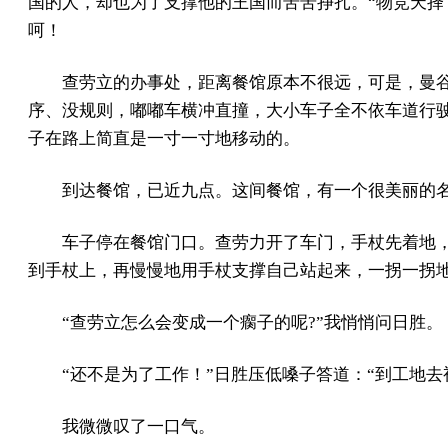
国的人，却也为了支撑他的王国而苦苦挣扎。“物竞天择
呵！
查劳立的办事处，距离餐馆原本不很远，可是，曼
序、没规则，嘟嘟车横冲直撞，大小车子全不依车道行
子在路上简直是一寸一寸地移动的。
到达餐馆，已近九点。这间餐馆，有一个很美丽的名
车子停在餐馆门口。查劳力开了车门，手杖先着地
到手杖上，再慢慢地用手杖支撑自己站起来，一拐一拐
“查劳立怎么会变成一个瘸子的呢?”我悄悄问日胜。
“还不是为了工作！”日胜压低嗓子答道：“到工地去
我微微叹了一口气。