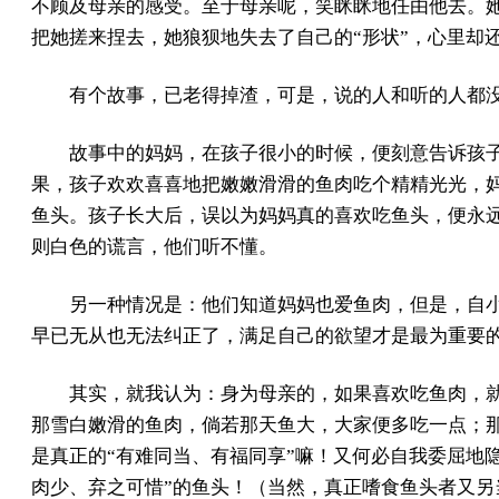
不顾及母亲的感受。至于母亲呢，笑眯眯地任由他去。她
把她搓来捏去，她狼狈地失去了自己的“形状”，心里却
有个故事，已老得掉渣，可是，说的人和听的人都
故事中的妈妈，在孩子很小的时候，便刻意告诉孩
果，孩子欢欢喜喜地把嫩嫩滑滑的鱼肉吃个精精光光，
鱼头。孩子长大后，误以为妈妈真的喜欢吃鱼头，便永
则白色的谎言，他们听不懂。
另一种情况是：他们知道妈妈也爱鱼肉，但是，自小
早已无从也无法纠正了，满足自己的欲望才是最为重要
其实，就我认为：身为母亲的，如果喜欢吃鱼肉，
那雪白嫩滑的鱼肉，倘若那天鱼大，大家便多吃一点；
是真正的“有难同当、有福同享”嘛！又何必自我委屈地
肉少、弃之可惜”的鱼头！（当然，真正嗜食鱼头者又另