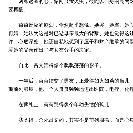
两颗迟暮的心，像两只萤火虫，彼此以自身的亮为
要再醮。
荷荷反应的剧烈，全然超乎想像。她哭、她骂、她
再婚，她认为这是对已逝母亲最大的背叛、她也觉得这
许，心底深处，她还自私地想到了屋子和财产继承的问
爱她的父亲作出了与女友分手的决定。
自此，吕文活得像个飘飘荡荡的影子。
一年后，荷荷结交了男友，正爱得如火如荼的当儿
期前列腺癌，他一个人孤孤独独地进出医院，电疗、化
在葬礼上，荷荷哭得像个年幼失怙的孤儿……
我觉得，杀死吕文的，其实不是前列腺癌，而是心