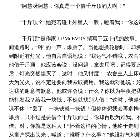
“阿慧呀阿慧，你真是一个借千斤顶的人啊！”
“千斤顶？”她宛若碰上外星人一般，瞪着我：“你这
“千斤顶”是作家 J.P.McEVOY 撰写于五十代的
间道路时，“砰”的一声，爆胎了。当他想换轮胎时，却
到附近有灯光，他自言自语地说：“我运气不错哦，农舍
他借千斤顶，他应该会说：没问题，拿去用吧，记得要归
后，灯光突然熄灭了，这时，他又忖度：“农舍主人上床
大为光火，说不定还要向我索取费用。我这就对他说：
达我的谢意与歉意。他或许会说：什么？你以为半夜把
能打发我？给我一块钱，不然就找别人借！”这时，他越
喋不休：“罢了，一块钱就一块钱！但你休想我会再多掏
爆胎，只不过是要借个千斤顶而已，你却百般为难我。
借。对，你就是这种人！”怀着这样的心情，他终于走到
从窗户探出头来，喊道：“谁呀？什么事？”他没好气地吼