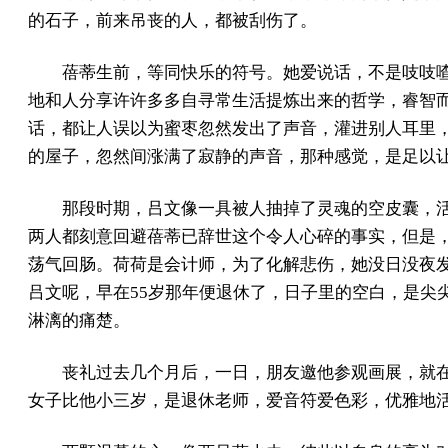
的石子，前来吊丧的人，都被刮伤了。
蓓蒂生前，等同快乐的符号。她爱说话，不是吱吱
地和人分享许许多多自寻常生活提炼出来的哲学，睿智
话，都让人误以为蜜枣忽然发出了声音，灌进别人耳里
的屋子，忽然间涨满了寂静的声音，那种感觉，是足以
那段时期，吕文像一具被人抽掉了灵魂的空皮囊，
两人都刻意回避蓓蒂已辞世这个令人心碎的事实，但是
荡气回肠。荷荷是会计师，为了化解悲伤，她没日没夜
吕文呢，早在55岁那年便退休了，日子里的空白，是尖
淋漓的痛楚。
丧礼过去几个月后，一日，朋友邀他参观画展，就
女子比他小三岁，是退休老师，爱音符爱色彩，优雅地