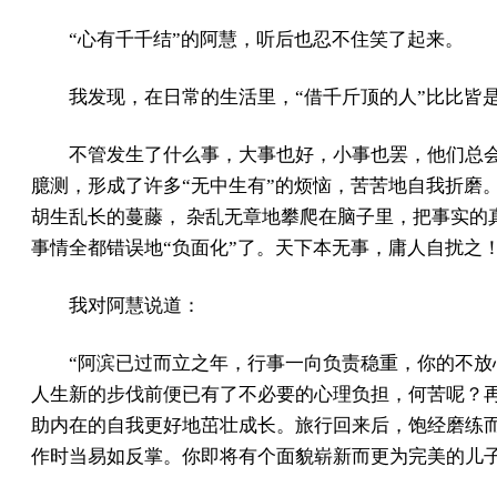
“心有千千结”的阿慧，听后也忍不住笑了起来。
我发现，在日常的生活里，“借千斤顶的人”比比皆
不管发生了什么事，大事也好，小事也罢，他们总
臆测，形成了许多“无中生有”的烦恼，苦苦地自我折磨
胡生乱长的蔓藤， 杂乱无章地攀爬在脑子里，把事实的
事情全都错误地“负面化”了。天下本无事，庸人自扰之
我对阿慧说道：
“阿滨已过而立之年，行事一向负责稳重，你的不放
人生新的步伐前便已有了不必要的心理负担，何苦呢？
助内在的自我更好地茁壮成长。旅行回来后，饱经磨练
作时当易如反掌。你即将有个面貌崭新而更为完美的儿子