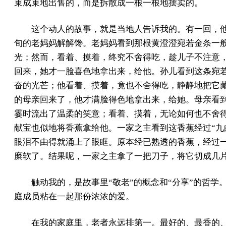
束成束地出售的，而是拆散成一根一根地摆卖的。
这个动人的故事，就是当地人告诉我的。有一回，
旬的老妈妈解解馋。老妈妈看到那根黄澄澄宛若金条一
光；然而，看着、摸着，终究不舍得吃，趁儿子不注意
回来，她才一脸喜色地拿出来，给他。孙儿看到这条宛
奋的光芒；他看着、摸着，竟也不舍得吃，静静地把它
的母亲回来了，他才满脸得色地拿出来，给她。母亲看
霎时流出了温柔的笑意；看着、摸着，无论如何也不舍
献宝也似地将香蕉拿给他。一家之主看到这香蕉经过“九
眼泪不由得就涌上了眼眶。原本经已熟透的香蕉，经过
糜软了。结果呢，一家之主拿了一把刀子，将它切成几
触动我的，是故事里“敬老”的概念和“分享”的哲学
庭成员粘在一起那份浓浓的爱。
在我的家庭里，老者永远排第一。最好的、最香的