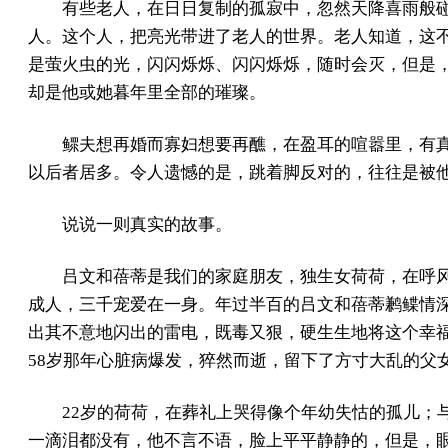
有些老人，在日日复制的孤寂中，忽然天降喜雨般
人。这个人，把亮光带进了老人的世界。老人知道，这
是萤火虫的光，闪闪烁烁、闪闪烁烁，随时会灭，但是
却是他或她暮年里全部的璀璨。
鳏夫想再婚而寡妇想要再醮，在盈耳的喧嚣里，有
以后者居多。令人遗憾的是，跳着脚反对的，往往是被
说说一则真实的故事。
吕文和蓓蒂是我们的家庭朋友，独生女荷荷，在呼
成人，三千宠爱在一身。年过半百的吕文和蓓蒂鹣鲽情
出其不意地闪出的雷电，既毒又狠，硬生生地将这个幸
58岁那年心脏病爆发，猝然而逝，留下了方寸大乱的父
22岁的荷荷，在葬礼上哭得像个年幼失怙的孤儿；
一滴泪都没有，他不言不语，脸上平平静静的，但是，