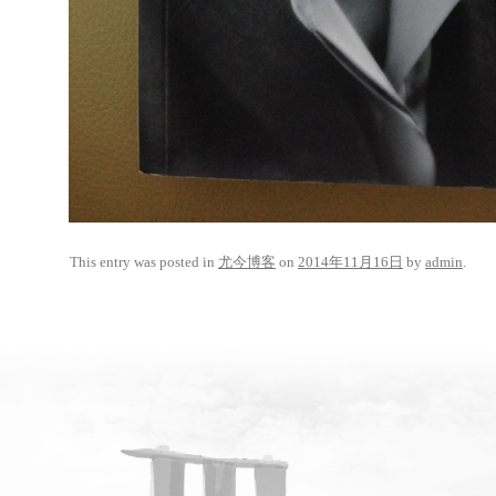
This entry was posted in
尤今博客
on
2014年11月16日
by
admin
.