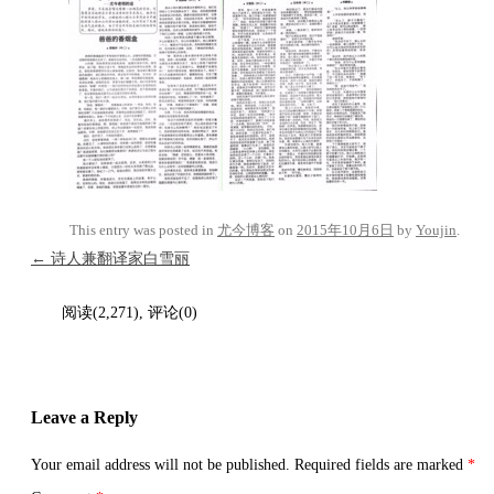
This entry was posted in
尤今博客
on
2015年10月6日
by
Youjin
.
Post navigation
←
诗人兼翻译家白雪丽
阅读(2,271), 评论(0)
Leave a Reply
Your email address will not be published.
Required fields are marked
*