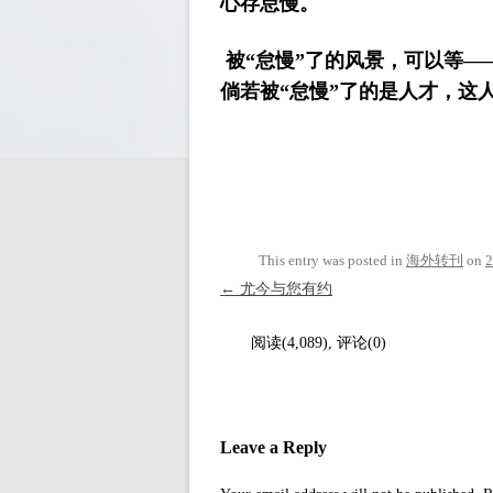
心存怠慢。
被“怠慢”了的风景，可以等—
倘若被“怠慢”了的是人才，这
This entry was posted in
海外转刊
on
Post navigation
←
尤今与您有约
阅读(4,089), 评论(0)
Leave a Reply