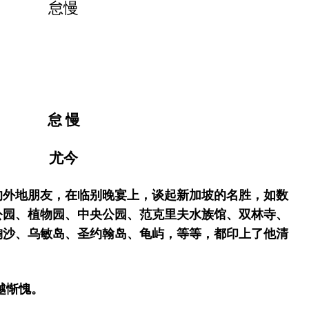
怠慢
怠 慢
尤今
的外地朋友，在临别晚宴上，谈起新加坡的名胜，如数
公园、植物园、中央公园、范克里夫水族馆、双林寺、
淘沙、乌敏岛、圣约翰岛、龟屿，等等，都印上了他清
越惭愧。