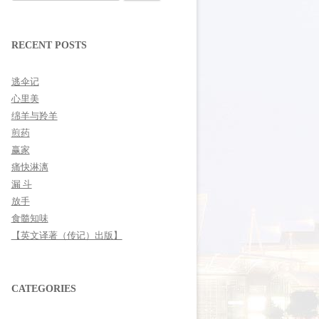
for:
RECENT POSTS
逃伞记
心里美
绵羊与羚羊
煎药
赢家
痛快淋漓
漏 斗
放手
食髓知味
【英文译著（传记）出版】
CATEGORIES