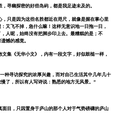
胜，寻幽探密的好些岛屿，都是我足迹未及的。
心，只是因为这些名胜都近在咫尺，就像是握在掌心里
想：又飞不掉，急什么嘛！这样无意识地一日拖一日，
了，人呢，始终没有把脚步印上去。最糟糕的是；不
何遗憾的感觉。
散文集《无华小文》，内有一段文字，好似鼓槌一样，
有一种寻访探究的浓厚兴趣，而对自己生活其中几年几十
怠慢了，所以有人写诗说：熟悉的地方无风景。”
真面目，只因置身于庐山的那个人对于气势磅礴的庐山