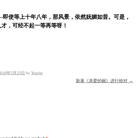
—即使等上十年八年，那风景，依然妩媚如昔。可是，
人才，可经不起一等再等呀！
2016年5月25日
by
Youjin
.
新著《亲爱的碗》进行校对
→