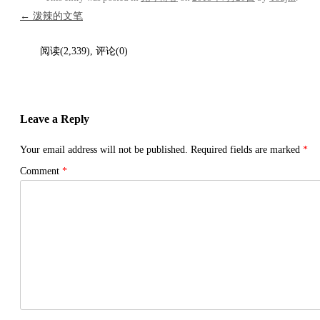
Post navigation
←
泼辣的文笔
阅读(2,339), 评论(0)
Leave a Reply
Your email address will not be published.
Required fields are marked
*
Comment
*