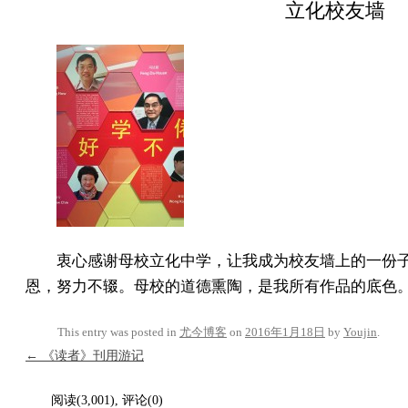
立化校友墙
衷心感谢母校立化中学，让我成为校友墙上的一份
恩，努力不辍。母校的道德熏陶，是我所有作品的底色
This entry was posted in
尤今博客
on
2016年1月18日
by
Youjin
.
Post navigation
←
《读者》刊用游记
阅读(3,001), 评论(0)