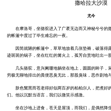
撒哈拉大沙漠
尤今
在摩洛哥，坐骆驼进入了广袤无边而又神秘兮兮的
的帐篷中度过了毕生难忘的一夜。
因简就陋的帐篷中，草草地放着几张垫褥，破落得
迹斑斑的锅子，坐在红红的篝火上，孤芳自赏地吐出一
几头骆驼，意兴阑珊地躺坐在地上，圆圆的眸子，
穷极无聊地排出的粪便恶臭无比，那股臭味，恶作剧地
肤色黧黑而苍老得好似两百岁的柏柏尔人，把煮好
们。他以沉默当语言，我们以微笑示感激。
坐在沙地上进食，苍天是屋顶，而我们，是偶然降