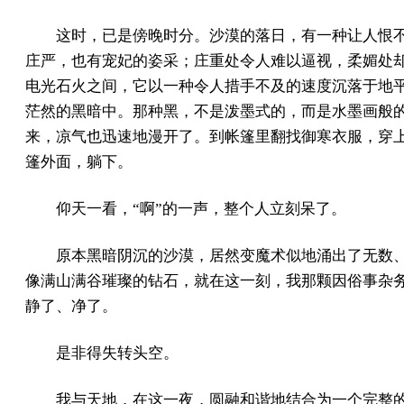
这时，已是傍晚时分。沙漠的落日，有一种让人恨
庄严，也有宠妃的姿采；庄重处令人难以逼视，柔媚处
电光石火之间，它以一种令人措手不及的速度沉落于地
茫然的黑暗中。那种黑，不是泼墨式的，而是水墨画般
来，凉气也迅速地漫开了。到帐篷里翻找御寒衣服，穿
篷外面，躺下。
仰天一看，“啊”的一声，整个人立刻呆了。
原本黑暗阴沉的沙漠，居然变魔术似地涌出了无数
像满山满谷璀璨的钻石，就在这一刻，我那颗因俗事杂
静了、净了。
是非得失转头空。
我与天地，在这一夜，圆融和谐地结合为一个完整