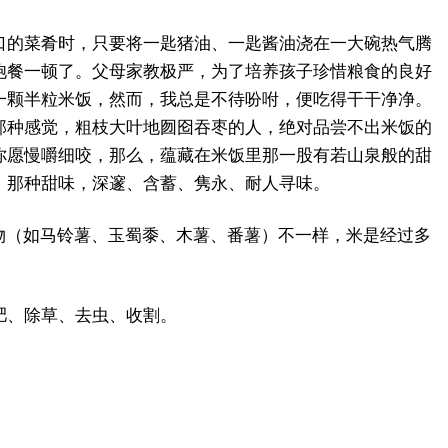
口的菜肴时，只要将一匙猪油、一匙酱油浇在一大碗热气腾
饱餐一顿了。父母家教极严，为了培养孩子珍惜粮食的良好
一颗半粒米饭，然而，我总是不待吩咐，便吃得干干净净。
那种感觉，粗枝大叶地囫囵吞枣的人，绝对品尝不出米饭的
你愿慢嚼细咬，那么，蕴藏在米饭里那一股有若山泉般的甜
。那种甜味，深邃、含蓄、隽永、耐人寻味。
作物（如马铃薯、玉蜀黍、木薯、番薯）不一样，米是经过多
肥、除草、去虫、收割。