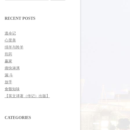
for:
RECENT POSTS
逃伞记
心里美
绵羊与羚羊
煎药
赢家
痛快淋漓
漏 斗
放手
食髓知味
【英文译著（传记）出版】
CATEGORIES