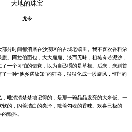
大地的珠宝
尤今
大部分时间都消磨在沙漠区的古城老镇里。我不喜欢香料浓
果腹。阿拉伯面包，大大扁扁、淡而无味，粗糙有若泥沙，
生了一个可怕的错觉，以为自己嚼的是草根。后来，来到首
了一种“他乡遇故知”的狂喜，猛猛化成一股旋风，“呼”的
忆，唯清清楚楚地记得的，是那一碗晶晶发亮的大米饭。一
软软的，闪着洁白的亮泽，散着勾魂的香味。欢喜已极的
手的颤抖。