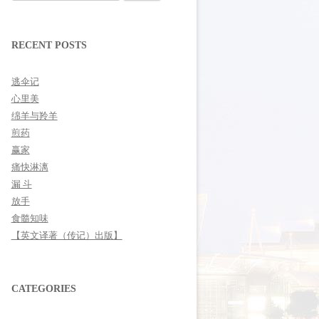
for:
RECENT POSTS
逃伞记
心里美
绵羊与羚羊
煎药
赢家
痛快淋漓
漏 斗
放手
食髓知味
【英文译著（传记）出版】
CATEGORIES