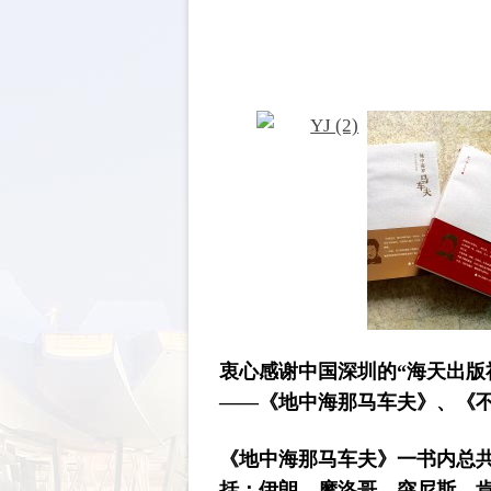
衷心感谢中国深圳的“海天出版社
——《地中海那马车夫》、《
《地中海那马车夫》一书内总共
括：伊朗、摩洛哥、突尼斯、