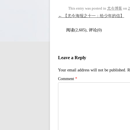
This entry was posted in
尤今博客
on
Post navigation
←
【尤今海报之十一：给少年的信】
阅读(2,605), 评论(0)
Leave a Reply
Your email address will not be published.
R
Comment
*