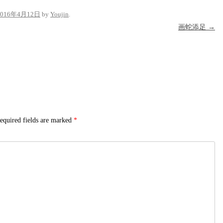
2016年4月12日
by
Youjin
.
画蛇添足
→
equired fields are marked
*