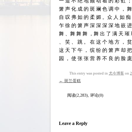
一 道 不 绝 地 颤 动 着 的 彩 虹 ；
箫 声 化 成 的 斑 斓 色 调 中 ， 舞
自 叹 弗 如 的 柔 媚 。众 人 如 痴
乍 徐 的 箫 声 深 深 深 深 地 嵌 进
舞 、舞 舞 舞 ，舞 出 了 满 天 璀 
、 笑 、 跳 。 在 这 个 地 方 ， 贫
这 天 下 午 ， 缤 纷 的 箫 声 却 把
园 ， 使 张 张 营 养 不 良 的 脸 庞
This entry was posted in
尤今博客
on
Post navigation
←
斑兰蛋糕
阅读(2,283), 评论(0)
Leave a Reply