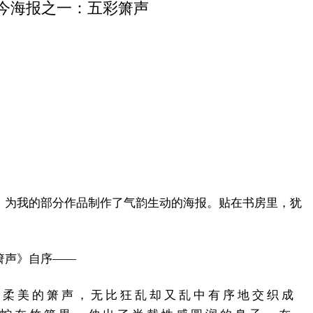
今海报之一：五彩箫声
，为我的部分作品制作了气韵生动的海报。贴在书房里，犹
箫声》自序——
 柔 美 的 箫 声 ， 无 比 狂 乱 却 又 乱 中 有 序 地 交 织 成