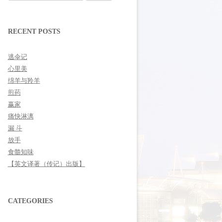
for:
RECENT POSTS
逃伞记
心里美
绵羊与羚羊
煎药
赢家
痛快淋漓
漏 斗
放手
食髓知味
【英文译著（传记）出版】
CATEGORIES