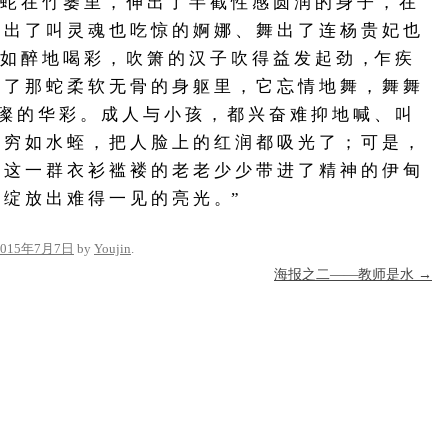
蛇 在 竹 篓 里 ， 伸 出 了 半 截 性 感 圆 润 的 身 子 ， 在
 出 了 叫 灵 魂 也 吃 惊 的 婀 娜 、 舞 出 了 连 杨 贵 妃 也
 如 醉 地 喝 彩 ， 吹 箫 的 汉 子 吹 得 益 发 起 劲 ，乍 疾
 了 那 蛇 柔 软 无 骨 的 身 躯 里 ， 它 忘 情 地 舞 ， 舞 舞
璨 的 华 彩 。 成 人 与 小 孩 ， 都 兴 奋 难 抑 地 喊 、 叫
 穷 如 水 蛭 ， 把 人 脸 上 的 红 润 都 吸 光 了 ； 可 是 ，
 这 一 群 衣 衫 褴 褛 的 老 老 少 少 带 进 了 精 神 的 伊 甸
 绽 放 出 难 得 一 见 的 亮 光 。”
2015年7月7日
by
Youjin
.
海报之二——教师是水
→