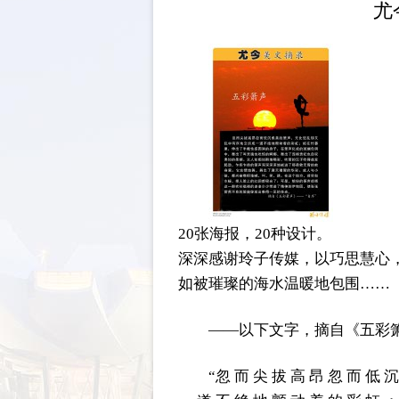
尤
20张海报，20种设计。
深深感谢玲子传媒，以巧思慧心
如被璀璨的海水温暖地包围……
——以下文字，摘自《五彩
“忽 而 尖 拔 高 昂 忽 而 低 沉