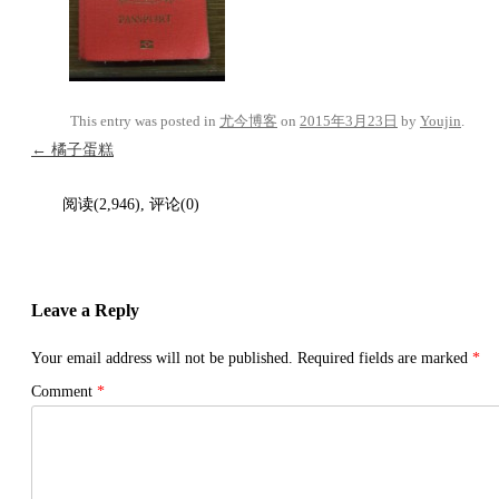
This entry was posted in
尤今博客
on
2015年3月23日
by
Youjin
.
Post navigation
←
橘子蛋糕
阅读(2,946), 评论(0)
Leave a Reply
Your email address will not be published.
Required fields are marked
*
Comment
*