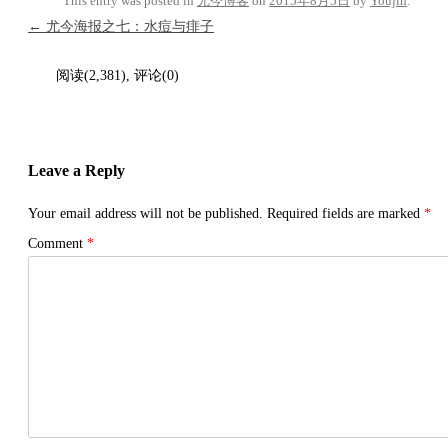
This entry was posted in
尤今博客
on
2015年8月5日
by
Youjin
.
Post navigation
←
尤今海报之七：水痘与痱子
阅读(2,381), 评论(0)
Leave a Reply
Your email address will not be published.
Required fields are marked
*
Comment
*