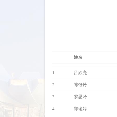
姓名
1
吕欣亮
2
陈银铃
3
黎思吟
4
郑瑜婷