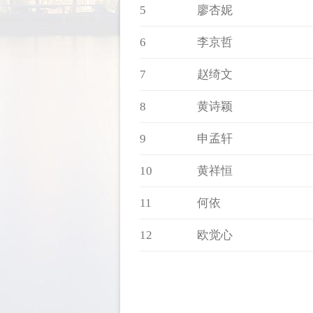
5
廖杏妮
6
李京哲
7
赵绮文
8
黄诗颖
9
申孟轩
10
黄祥恒
11
何依
12
欧觉心