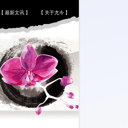
【 最新文讯 】
【 关于尤今 】