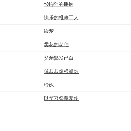
“外婆”的拥抱
快乐的维修工人
绘梦
卖花的老伯
父亲鬓发已白
傅叔叔像根蜡烛
珍妮
以笑容祭奠悲伤