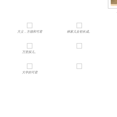
方义，方德和可君
林家儿女初长成。
万里探儿。
大学的可君