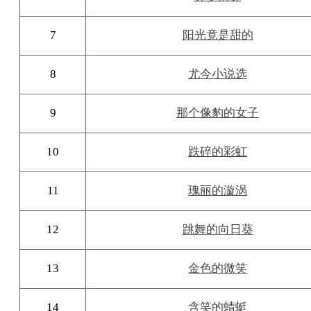
7
阳光竟是甜的
8
尤今小说选
9
那个像豹的女子
10
跌碎的彩虹
11
瑰丽的漩涡
12
跳舞的向日葵
13
金色的微笑
14
含笑的蜻蜓