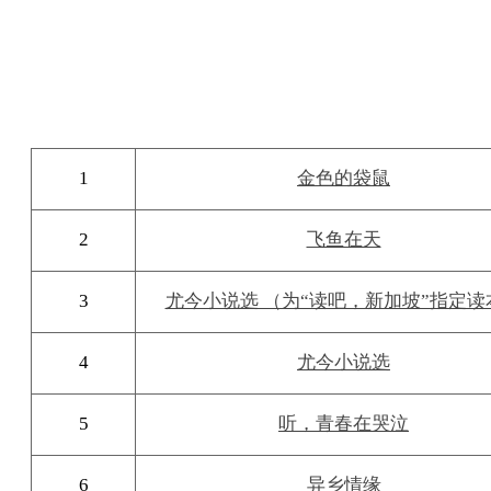
1
金色的袋鼠
2
飞鱼在天
3
尤今小说选 （为“读吧，新加坡”指定读
4
尤今小说选
5
听，青春在哭泣
6
异乡情缘