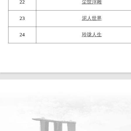
22
尘世浮雕
23
泥人世界
24
玲珑人生