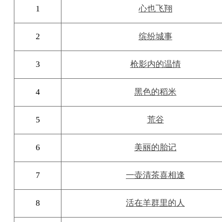
1
心也飞翔
2
缤纷城事
3
枪影内的温情
4
黑色的稻米
5
荒谷
6
美丽的胎记
7
一壶清茶喜相逢
8
活在羊群里的人