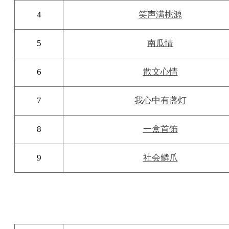
4
笑声满桃源
5
南瓜情
6
散文心情
7
我心中有盏灯
8
一盒首饰
9
社会鳞爪