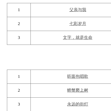
1
父亲与我
2
七彩岁月
3
文字，就是生命
1
听面包唱歌
2
螃蟹爬上树
3
永远的街灯