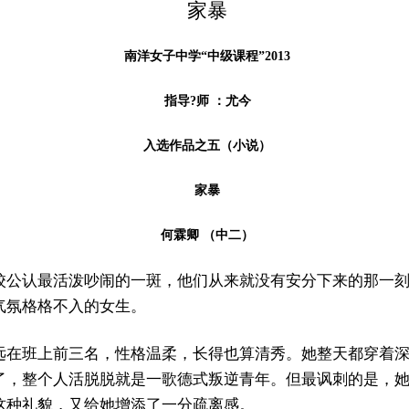
家暴
南洋女子中学“中级课程”2013
指导?师 ：尤今
入选作品之五（小说）
家暴
何霖卿 （中二）
校公认最活泼吵闹的一斑，他们从来就没有安分下来的那一
气氛格格不入的女生。
远在班上前三名，性格温柔，长得也算清秀。她整天都穿着
了，整个人活脱脱就是一歌德式叛逆青年。但最讽刺的是，
这种礼貌，又给她增添了一分疏离感。