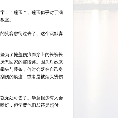
名字，＂莲玉＂。莲玉似乎对于满
开教室。
郁的笑容敷衍过去了。这个沉默寡
那些为了掩盖伤痕而穿上的长裤长
常厌恶回家的那段路。因为对她来
的拳头与藤条，何时会落在自己身
璃刮伤的痕迹，或者是被烟头烫伤
她就无处可去了。毕竟很少有人会
暴嗜好，但学费他们却还是照付