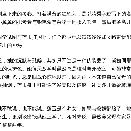
刚发下来的考卷。打着满分的红笔旁，是以清秀字迹写下的
心翼翼的把考卷与铅笔盒等杂物一同收入书包，然后准备离
同学试图与莲玉打招呼，但全部被她以清清浅浅却又略带忧
不出的神秘。
道，她的沉默与孤僻，其实只不过是一种伪装罢了，就如同
上的保护色。她每天放学时虽然总是准时离开教室，可她非
后的时光，总是胆战心惊地度过，因为莲玉不知道自己父母
在抽烟，莲玉身上可能除了淤青以及鞭痕，还会多几道被玻
她不敢说，也不能说。莲玉是个养女，如果与爸妈翻脸了，
女生，更别谈出钱供她上学了。相对来说，虽然养父母有家
了整整两年。