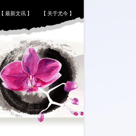
【 最新文讯 】
【 关于尤今 】