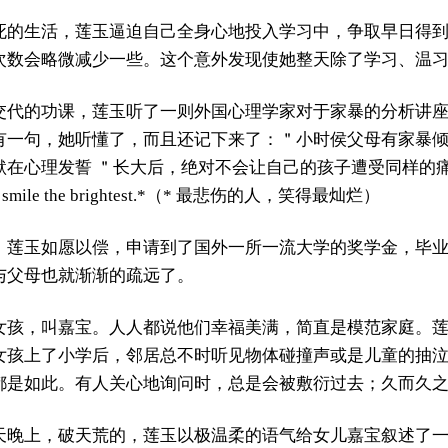
死的生活，莲玉逼迫自己全身心地投入学习中，争取早日得
次数会略微减少一些。这个意外发现使她整天除了学习、温
交代的功课，莲玉听了一则外国心理学家对于家暴的分析讲
有一句，她听懂了，而且还记下来了：＂小时侯父母有家暴
默在心理发誓 ＂长大后，绝对不会让自己的孩子遭受同样的
e, smile the brightest.*（* 最悲伤的人，笑得最灿烂）
。莲玉如愿以偿，申请到了国外一所一流大学的奖学金，毕
与父母也就渐渐的疏远了。
女孩，叫嘉宝。人人都说他们幸福美满，简直是模范家庭。
女孩上了小学后，邻居总不时听见物体碰撞声或是儿童的抽
都是如此。有人关心地询问时，总是会被敷衍过去；久而久
天晚上，破天荒的，莲玉以极温柔的语气给女儿嘉宝叙述了