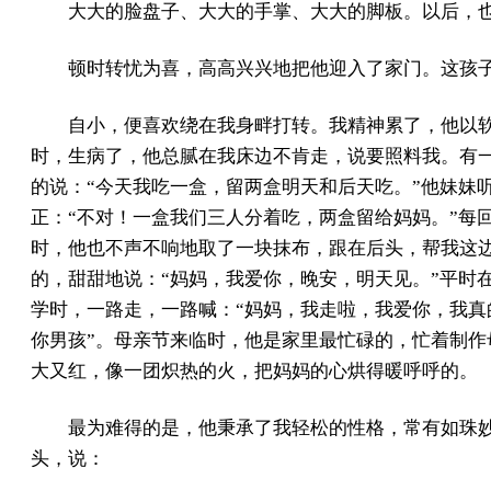
大大的脸盘子、大大的手掌、大大的脚板。以后，
顿时转忧为喜，高高兴兴地把他迎入了家门。这孩
自小，便喜欢绕在我身畔打转。我精神累了，他以
时，生病了，他总腻在我床边不肯走，说要照料我。有
的说：“今天我吃一盒，留两盒明天和后天吃。”他妹妹
正：“不对！一盒我们三人分着吃，两盒留给妈妈。”每
时，他也不声不响地取了一块抹布，跟在后头，帮我这
的，甜甜地说：“妈妈，我爱你，晚安，明天见。”平时
学时，一路走，一路喊：“妈妈，我走啦，我爱你，我真
你男孩”。母亲节来临时，他是家里最忙碌的，忙着制
大又红，像一团炽热的火，把妈妈的心烘得暖呼呼的。
最为难得的是，他秉承了我轻松的性格，常有如珠
头，说：