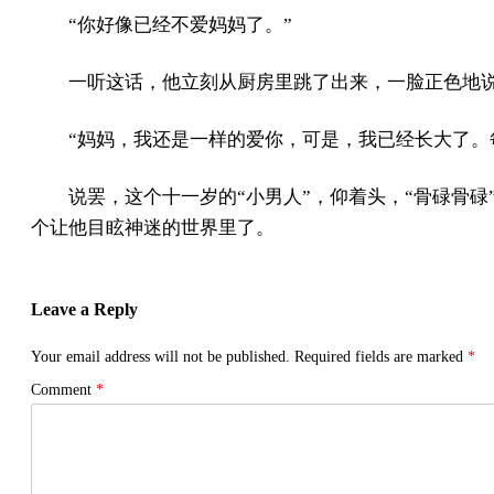
“你好像已经不爱妈妈了。”
一听这话，他立刻从厨房里跳了出来，一脸正色地
“妈妈，我还是一样的爱你，可是，我已经长大了。
说罢，这个十一岁的“小男人”，仰着头，“骨碌骨
个让他目眩神迷的世界里了。
Leave a Reply
Your email address will not be published.
Required fields are marked
*
Comment
*