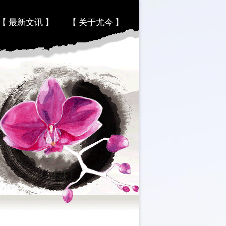
【 最新文讯 】
【 关于尤今 】