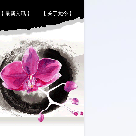
【 最新文讯 】
【 关于尤今 】