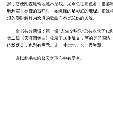
黑，它便阴森诡谲地黑不见底。尤今总往亮色看，当落
听到震耳欲聋的雷鸣时，她憧憬的是彩虹的璀璨。把这
浪的澎湃解释为欢腾的歌曲而不是悲伤的哭泣。
全书共分两辑：第一辑“人生交响乐”总共收录了12
第二辑《天涯圆舞曲》收录了10则散文，写的是异国情
缤纷落英，也别有启示。走一寸土地，长一尺智慧。
谨以此书献给普天之下心中有爱者。
──