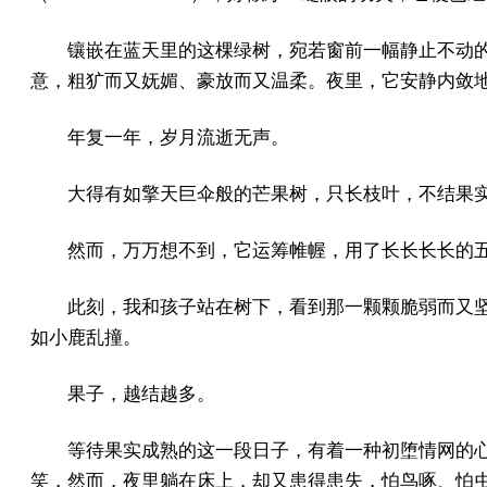
镶嵌在蓝天里的这棵绿树，宛若窗前一幅静止不动
意，粗犷而又妩媚、豪放而又温柔。夜里，它安静内敛
年复一年，岁月流逝无声。
大得有如擎天巨伞般的芒果树，只长枝叶，不结果
然而，万万想不到，它运筹帷幄，用了长长长长的
此刻，我和孩子站在树下，看到那一颗颗脆弱而又
如小鹿乱撞。
果子，越结越多。
等待果实成熟的这一段日子，有着一种初堕情网的
笑，然而，夜里躺在床上，却又患得患失，怕鸟啄、怕