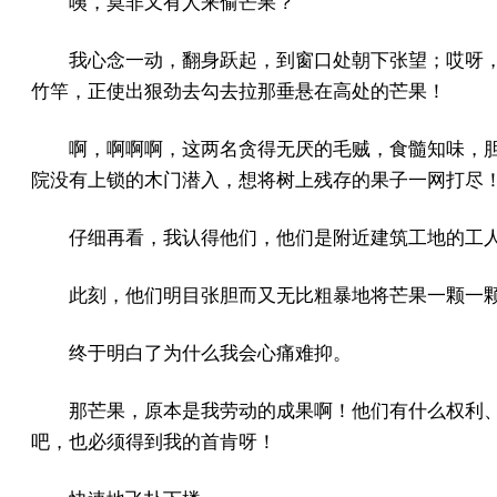
咦，莫非又有人来偷芒果？
我心念一动，翻身跃起，到窗口处朝下张望；哎呀
竹竿，正使出狠劲去勾去拉那垂悬在高处的芒果！
啊，啊啊啊，这两名贪得无厌的毛贼，食髓知味，
院没有上锁的木门潜入，想将树上残存的果子一网打尽
仔细再看，我认得他们，他们是附近建筑工地的工
此刻，他们明目张胆而又无比粗暴地将芒果一颗一
终于明白了为什么我会心痛难抑。
那芒果，原本是我劳动的成果啊！他们有什么权利
吧，也必须得到我的首肯呀！