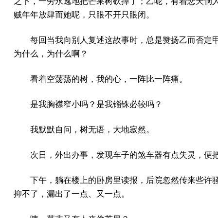
之下，一劳永逸地把芒果树砍掉了；乙呢，有着悲天悯
贼年年放肆而她呢，只眼不开只眼闭。
每回当我向别人复述这故事时，总是赞扬乙而否定
为什么，为什么啊？
看着空荡荡的树，我的心，一阵比一阵痛。
是我胸襟窄小吗？是我锱铢必较吗？
我默默自问，树无语，大地寂然。
次日，外出办事，发现车子的煞车器有点失灵，便
下午，躺在楼上的卧房里读报，后院忽然传来些许
抑不了，漏出了一点、又一点。