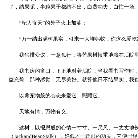
了，结果呢，半粒果子都结不出，白费功夫，白忙一场。
“杞人忧天”的外子火上加油：
“万一结出满树果实，引来一大堆蚂蚁，你这么爱乾
我独排众议，一意孤行，将芒果树慎重地栽在后院
我书房的窗口，正正地对着后院，当我看书写作时
益充盈，那种感觉，无尽美好。就算他日不结果实，我
以养宠物般的心态来爱它、照顾它。
天地有情，万物有义。
这树，以报恩般的心情一寸寸、一尺尺、一丈丈地
（JackandBeanStalk），好似才一眨眼的功夫，它