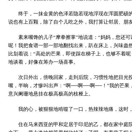
终于，一抹金黄的色泽若隐若现地浮现在浑圆肥硕
说也有上百颗，除了自个儿吃之外，我打算让邻居、朋
素来嘴馋的儿子“摩拳擦掌”地说道：“妈妈，您还
呢！我把食谱一部一部地翻找出来，趴在床上，兴味盎
比划着说：“高处的芒果，即使踩在梯子上，也够不着呢
地谈着，好像在筹办一场喜事。
次日外出，傍晚回家，走到后院，习惯性地把目光
嘴，半晌，才惨叫出声：“啊──啊──啊──！”我的
意兴阑珊地悬挂在极高极高的枝桠上。
我的心，被狠狠地啃噬了一口，热辣辣地痛，这时
住在马来西亚的甲和定居于印尼的乙，都在家中庭