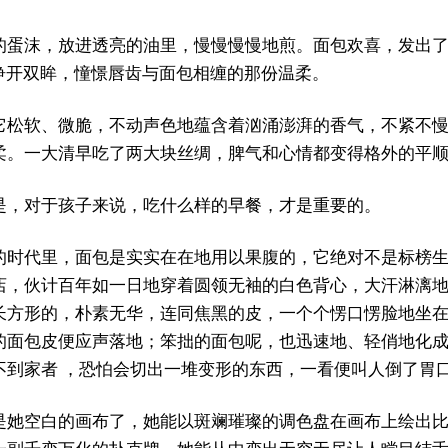
的蛋沫，放进透亮的油里，慢慢慢慢地煎。面包欢喜，发出了
睁开双眸，憧憬唇齿与面包相缠的那份温柔。
它松软、微脆，不动声色地蕴含着汹涌澎湃的香气，不紧不
柔。一大清早吃了两大块丝绸，脾气和心情都变得格外的平
是，对于孩子来说，吃什么样的早餐，才是重要的。
的时代里，面包是实实在在地用以果腹的，它绝对不是标榜
店，伙计百年如一日地穿着圆领无袖的白色背心，大汗淋漓
长方形的，朴素无华，连同焦黑的皮，一个个愣口愣脸地坐
的面包皮便应声落地；笨拙的面包呢，也迅速地、轻俏地化
不到家者 ，恐怕会切出一堆变形的东西，一看便叫人倒了胃
是她空白的画布了，她能以斑斓璀璨的调色盘在画布上绘出