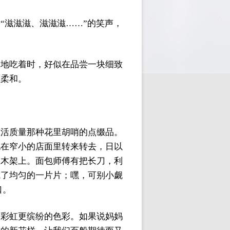
“滋滋滋、滋滋滋……”的笑声，
慢地吃着时，好似在品尝一块细致
顺柔和。
生活质量那种花里胡哨的点缀品。
地在窄小的店面里转来转去，日以
在木架上。面包师傅有把长刀，利
成了均匀的一片片；嘿，可别小觑
口。
比彩虹更缤纷的色彩。如果说妈妈