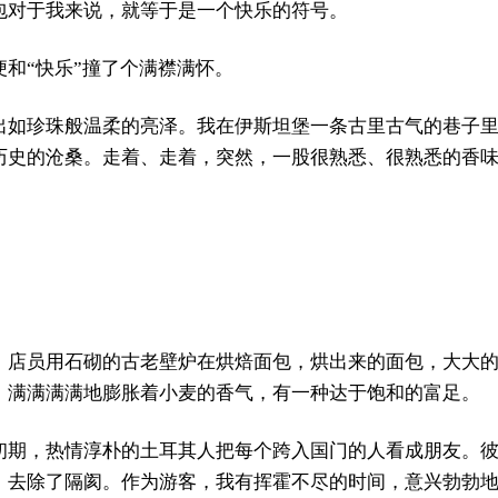
包对于我来说，就等于是一个快乐的符号。
和“快乐”撞了个满襟满怀。
出如珍珠般温柔的亮泽。我在伊斯坦堡一条古里古气的巷子
历史的沧桑。走着、走着，突然，一股很熟悉、很熟悉的香
。店员用石砌的古老壁炉在烘焙面包，烘出来的面包，大大
，满满满满地膨胀着小麦的香气，有一种达于饱和的富足。
初期，热情淳朴的土耳其人把每个跨入国门的人看成朋友。
、去除了隔阂。作为游客，我有挥霍不尽的时间，意兴勃勃