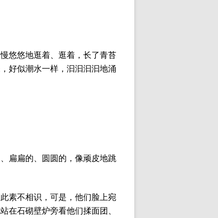
里慢悠悠地逛着、逛着，长了青苔
味，好似潮水一样，汩汩汩汩地涌
的、扁扁的、圆圆的，像顽皮地跳
彼此素不相识，可是，他们脸上宛
地站在石砌壁炉旁看他们揉面团、