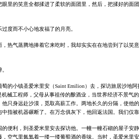
把眼里的笑意全都揉进了柔软的面团里，然后，把揉好的面
乐过度而不小心地发福了的月亮。
而，热气蒸腾地捧着它来吃时，我却实实在在地尝到了以笑
醉。
的小镇圣爱米里安（Saint Emilion）去，探访旅居沙
原是机械工程师，父母从事祖传的酿酒业，当世界经济不景气
。他只身远赴沙漠，觅取高薪工作。两地长久的分隔，使他
与中指被机器碾断了。在万念俱灰下，他回返法国。我们仅
国的便利，到圣爱米里安去探访他。一幢一幢石砌的屋子安
藤，空气里氤氲着一缕一缕葡萄酒的香味。当时，圣爱米里