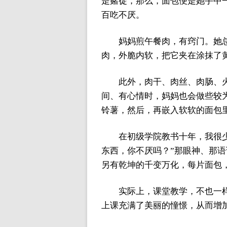
是赌徒，那么，面包便是她手中
百吃不厌。
妈妈煎午餐肉，有窍门。她
肉，外脆内软，把它夹在涂抹了
此外，肉干、肉丝、肉肠、火
间、有心情时，妈妈也会做些较
铃薯，然后，再嵌入软软的面包
在初级学院教书十年，我很
东西，你不厌吗？”那眼神、那
另有乾坤的千变万化，每片面包
实际上，课堂教学，不也一
上课充满了美丽的憧憬，从而增