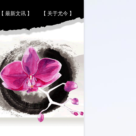
【 最新文讯 】
【 关于尤今 】