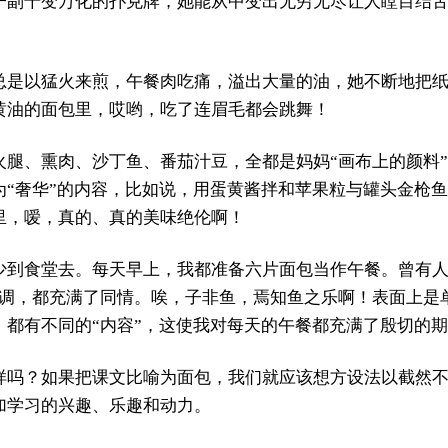
一副千变万化的扑克牌，她能从中变出无穷无尽让人瞠目结
总是以猛火来煎，午餐肉吃痛，溢出大量的油，她不断地把
黄油的面包里，哎哟，吃了连眉毛都会跳舞！
腿、熏肉、沙丁鱼、番茄汁豆，全都是妈妈“画布上的颜料”
为“奢华”的内容，比如说，用蛋黄酱拌和苹果粒与罐头金枪
里，嗳，真的、真的美味绝伦啊！
少到食堂去。每天早上，我都准备六片面包当作午餐。曾有人
语调，都充满了同情。唉，子非鱼，焉知鱼之乐啊！表面上是
，都有不同的“内容”，这使我对每天的午餐都充满了殷切的
样吗？如果把课文比喻为面包，我们就应该想方设法以截然
加学习的兴趣、乐趣和动力。