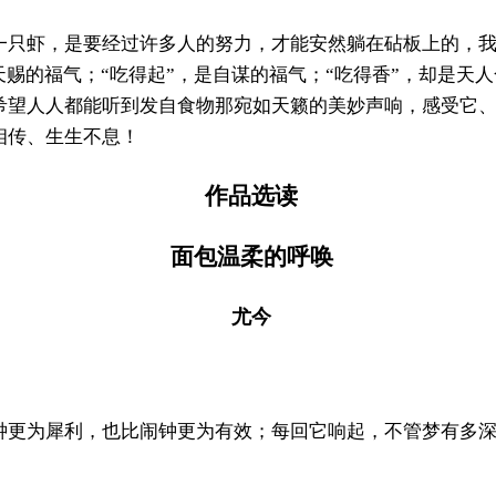
一只虾，是要经过许多人的努力，才能安然躺在砧板上的，
天赐的福气；“吃得起”，是自谋的福气；“吃得香”，却是天
希望人人都能听到发自食物那宛如天籁的美妙声响，感受它
相传、生生不息！
作品选读
面包温柔的呼唤
尤今
钟更为犀利，也比闹钟更为有效；每回它响起，不管梦有多
。