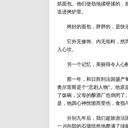
烘面包。他们使劲地揉呀揉的，
送进烤炉里。
烤好的面包，胖胖的，是快
它外无修饰、内无馅料，然
入心坎。
另一个记忆，美丽得令人心
那一年，和日胜到法国盛产葡萄
奥尔雷斯是个“悲剧人物”。他
了饭碗，父母的酿酒厂也倒闭了
是，他因心神恍惚而受伤，食指
分别九年后，我们趁旅游法
一爿向阳的石墙恬然地爬满了绿