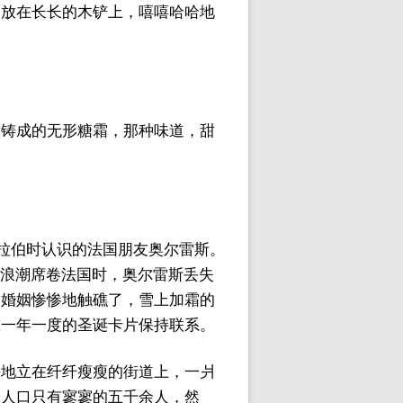
团放在长长的木铲上，嘻嘻哈哈地
意铸成的无形糖霜，那种味道，甜
地阿拉伯时认识的法国朋友奥尔雷斯。
的浪潮席卷法国时，奥尔雷斯丢失
的婚姻惨惨地触礁了，雪上加霜的
靠一年一度的圣诞卡片保持联系。
静地立在纤纤瘦瘦的街道上，一爿
安人口只有寥寥的五千余人，然