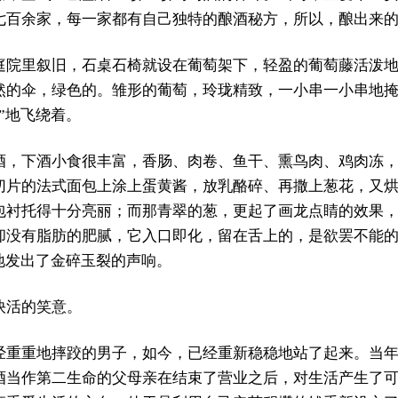
七百余家，每一家都有自己独特的酿酒秘方，所以，酿出来
庭院里叙旧，石桌石椅就设在葡萄架下，轻盈的葡萄藤活泼
然的伞，绿色的。雏形的葡萄，玲珑精致，一小串一小串地
”地飞绕着。
酒，下酒小食很丰富，香肠、肉卷、鱼干、熏鸟肉、鸡肉冻
切片的法式面包上涂上蛋黄酱，放乳酪碎、再撒上葱花，又
包衬托得十分亮丽；而那青翠的葱，更起了画龙点睛的效果
却没有脂肪的肥腻，它入口即化，留在舌上的，是欲罢不能
地发出了金碎玉裂的声响。
快活的笑意。
经重重地摔跤的男子，如今，已经重新稳稳地站了起来。当
酒当作第二生命的父母亲在结束了营业之后，对生活产生了