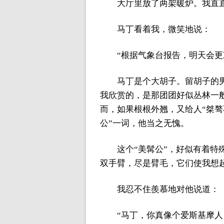
大厅里放了两架暖炉。我直
马丁看着我，微笑地说：
“根据气象台报告，明天会更
马丁是个大胡子。留胡子的
我欣赏的，是那团团好似丛林一
而，如果根根外翘，又给人“桀骜
公”一词，他当之无愧。
这个“美髯公”，好似有着
双手臂，尽是臂毛，它们使我想
我忍不住羨慕地对他说道：
“马丁，你真像个爱斯基摩人