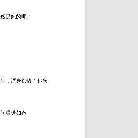
居然是辣的哪！
下肚，浑身都热了起来。
房间温暖如春。