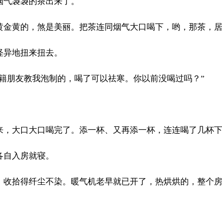
烟气袅袅的茶出来了。
黄金黄的，煞是美丽。把茶连同烟气大口喝下，哟，那茶，
怪异地扭来扭去。
华籍朋友教我泡制的，喝了可以祛寒。你以前没喝过吗？”
。
来，大口大口喝完了。添一杯、又再添一杯，连连喝了几杯
各自入房就寝。
，收拾得纤尘不染。暖气机老早就已开了，热烘烘的，整个