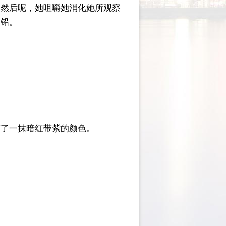
，然后呢，她咀嚼她消化她所观察
如铅。
下了一抹暗红带紫的颜色。