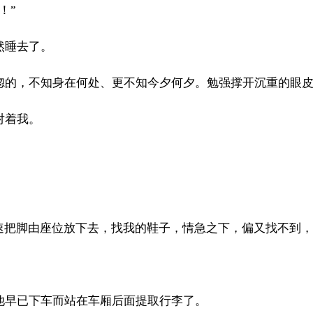
！”
然睡去了。
惚的，不知身在何处、更不知今夕何夕。勉强撑开沉重的眼
对着我。
迅速把脚由座位放下去，找我的鞋子，情急之下，偏又找不到
。
他早已下车而站在车厢后面提取行李了。