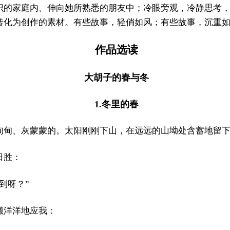
识的家庭内、伸向她所熟悉的朋友中；冷眼旁观，冷静思考
转化为创作的素材。有些故事，轻俏如风；有些故事，沉重
作品选读
大胡子的春与冬
1.
冬里的春
甸甸、灰蒙蒙的。太阳刚刚下山，在远远的山坳处含蓄地留
日胜：
到呀？”
懒洋洋地应我：