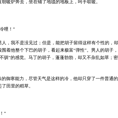
直朝暖炉奔去，坐在铺了地毯的地板上，呵手取暖。
冷哩！”
男人，我不是没见过；但是，能把胡子留得这样有个性的，
般围着他整个下巴的胡子，看起来极富“弹性”。男人的胡子
不驯”的感觉。马丁的胡子，蓬蓬勃勃，却又不杂乱如草；密
特殊的御寒能力，尽管天气是这样的冷，他却只穿了一件普通
起了田里的稻草。
！”