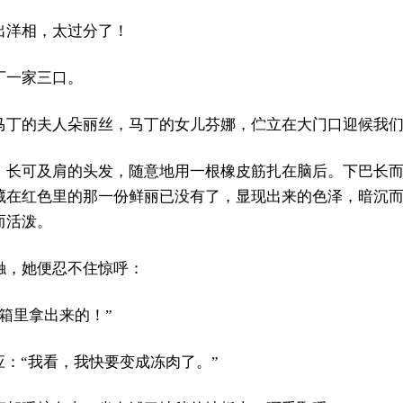
出洋相，太过分了！
丁一家三口。
马丁的夫人朵丽丝，马丁的女儿芬娜，伫立在大门口迎候我
，长可及肩的头发，随意地用一根橡皮筋扎在脑后。下巴长
藏在红色里的那一份鲜丽已没有了，显现出来的色泽，暗沉
而活泼。
触，她便忍不住惊呼：
箱里拿出来的！”
应：“我看，我快要变成冻肉了。”