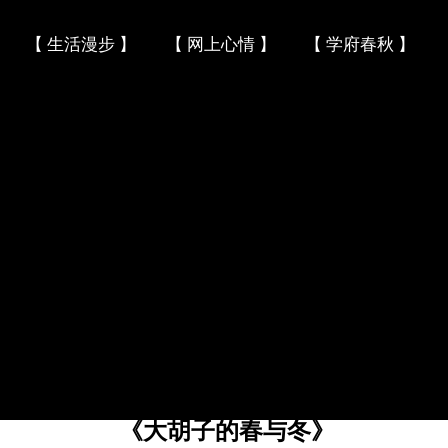
Skip to content
【 生活漫步 】
【 网上心情 】
【 学府春秋 】
《大胡子的春与冬》