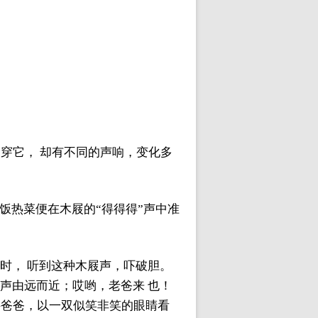
穿它， 却有不同的声响，变化多
饭热菜便在木屐的“得得得”声中准
时， 听到这种木屐声，吓破胆。
声由远而近；哎哟，老爸来 也！
胖爸爸，以一双似笑非笑的眼睛看