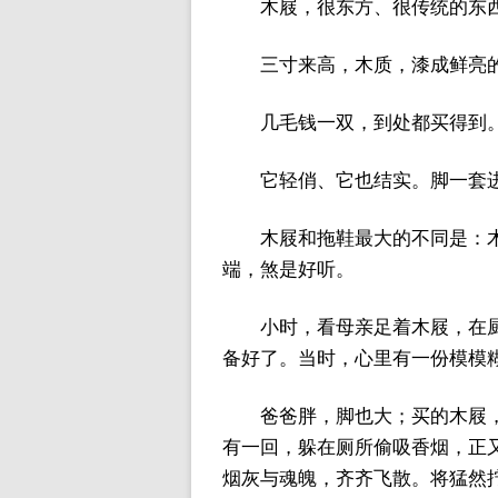
木屐，很东方、很传统的东西
三寸来高，木质，漆成鲜亮
几毛钱一双，到处都买得到
它轻俏、它也结实。脚一套
木屐和拖鞋最大的不同是：
端，煞是好听。
小时，看母亲足着木屐，在厨
备好了。当时，心里有一份模模
爸爸胖，脚也大；买的木屐，
有一回，躲在厕所偷吸香烟，正又
烟灰与魂魄，齐齐飞散。将猛然