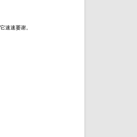
，它速速萎谢。