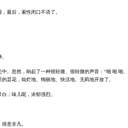
着，最后，索性闭口不语了。
静。
中。忽然，响起了一种很轻微、很轻微的声音：“啪 啪 啪、
里的昙花，灿烂地、绚丽地、快活地、无羁地开放了。
常白；味儿呢，浓郁强烈。
，得意非凡。