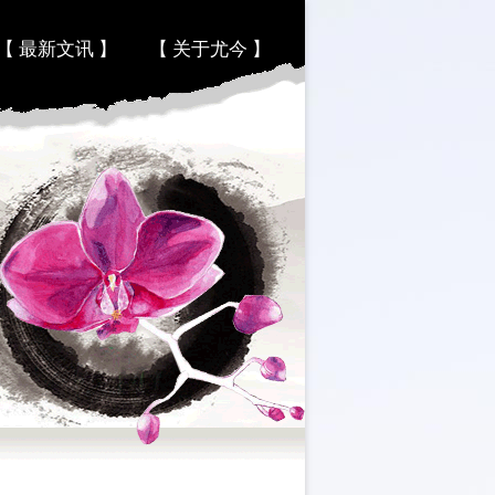
【 最新文讯 】
【 关于尤今 】