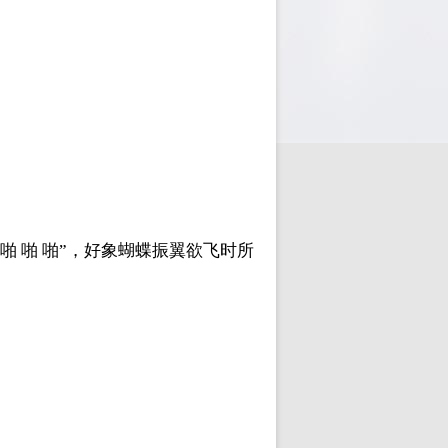
啪 啪 啪”，好象蝴蝶振翼欲飞时所