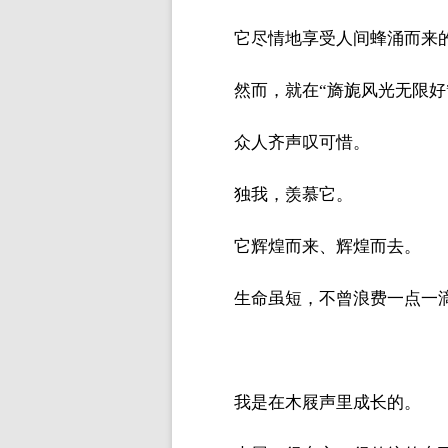
它尽情地享受人间蜂涌而来
然而，就在“旖旎风光无限
众人齐声叹可惜。
独我，羡慕它。
它辉煌而来、辉煌而去。
生命虽短，不曾浪费一点一
我是在木屐声里成长的。