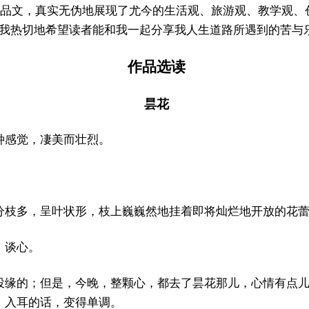
篇小品文，真实无伪地展现了尤今的生活观、旅游观、教学观
“我热切地希望读者能和我一起分享我人生道路所遇到的苦与
作品选读
昙花
种感觉，凄美而壮烈。
。
分枝多，呈叶状形，枝上巍巍然地挂着即将灿烂地开放的花
、谈心。
投缘的；但是，今晚，整颗心，都去了昙花那儿，心情有点
；入耳的话，变得单调。