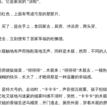
。它是家居的 “凉鞋”。
的红色，上面有弯成弓形的塑胶片。
。买了，提在手上，拿回家去，厨房、冲凉房，两头穿。
进去，立刻便有了居家享福的松懈感。
木屐触地有声而拖鞋落地无声。同样是木屐，然而，不同的人
房烧饭做菜，“得得得”，木屐来；“得得得”木屐去，一顿热
糊糊的快乐，长大了，才晓得那是一种温馨的幸福感。
是特大号的。走动时，“卡卡卡”，声音很沉很重。孩子犯错
呛又咳地与迷蒙的烟雾纠缠不清时，突然，“卡卡卡”的木屐
拧媳的香烟丢进马桶里，开门逃走。厕所外面，穿着木屐的