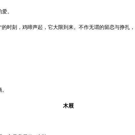
的爱。
好”的时刻，鸡啼声起，它大限到来。不作无谓的留恋与挣扎
滴。
木屐