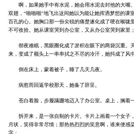
啊，如果她手中有水泥，她会用水泥去封他的大嘴
双翅，“啪啪啪”地飞出这间她以为能让她挥洒梦想的课
百孔的心。她胸口那一份尖锐的痛楚遂化成了哽在喉咙
不可收拾。她从课室哭到办公室，又从办公室哭到家里
彻夜难眠，黑眼圈化成了淤积在眼下的两袋沉重。
来，变成了额头上一串串拭之不尽的冷汗，她抖成了风
倒在床上，蒙着被子，睡了几天几夜。
病愈而回返学校那天，她备了辞呈。
苍白着脸，步履蹒跚地迈入了办公室。桌上，搁着一
拆开来，是一张自制的卡片。卡片上画着一个女子
月状，笑得非常尽情；那热热烈烈的笑意啊，谁来便感
字：