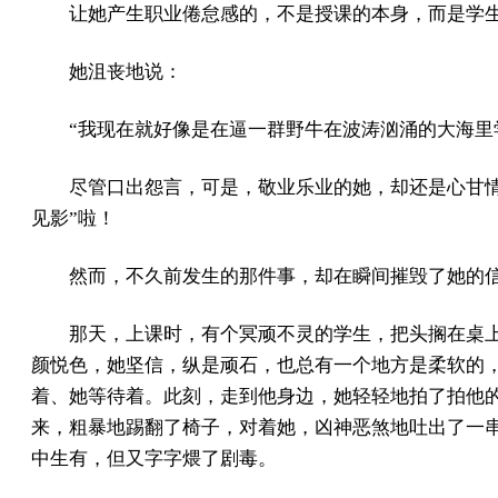
让她产生职业倦怠感的，不是授课的本身，而是学
她沮丧地说：
“我现在就好像是在逼一群野牛在波涛汹涌的大海里
尽管口出怨言，可是，敬业乐业的她，却还是心甘情
见影”啦！
然而，不久前发生的那件事，却在瞬间摧毁了她的
那天，上课时，有个冥顽不灵的学生，把头搁在桌
颜悦色，她坚信，纵是顽石，也总有一个地方是柔软的
着、她等待着。此刻，走到他身边，她轻轻地拍了拍他
来，粗暴地踢翻了椅子，对着她，凶神恶煞地吐出了一
中生有，但又字字煨了剧毒。