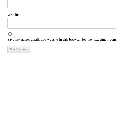
Website
Save my name, email, and website in this browser for the next time I co