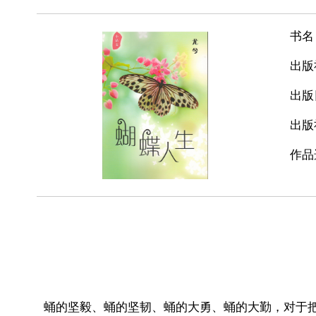
书名
出版
出版
出版
作品
蛹的坚毅、蛹的坚韧、蛹的大勇、蛹的大勤，对于