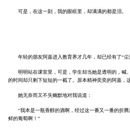
可是，在这一刻，我的眼眶里，却满满的都是泪。
年轻的朋友阿嘉进入教育界才几年，却已经有了“尘
明明站在课室里，可是，学生却当她是透明的，喊
的时间却只剩下短短的一截了。原本精神奕奕的阿嘉，
她无奈而又不失幽默地对我说道：
“我本是一瓶香醇的酒啊，经过这一番又一番的折腾
鲜的葡萄啊！”