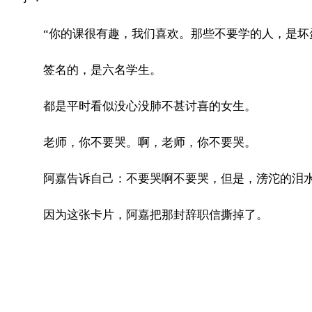
“你的课很有趣，我们喜欢。那些不要学的人，是坏
签名的，是六名学生。
都是平时看似没心没肺不甚讨喜的女生。
老师，你不要哭。啊，老师，你不要哭。
阿嘉告诉自己：不要哭啊不要哭，但是，滂沱的泪
因为这张卡片，阿嘉把那封辞职信撕掉了。