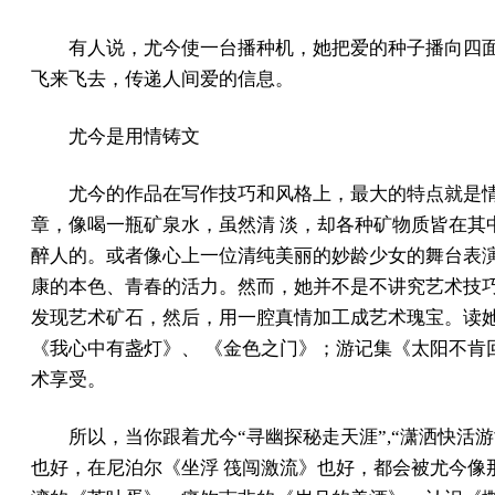
有人说，尤今使一台播种机，她把爱的种子播向四
飞来飞去，传递人间爱的信息。
尤今是用情铸文
尤今的作品在写作技巧和风格上，最大的特点就是
章，像喝一瓶矿泉水，虽然清 淡，却各种矿物质皆在其
醉人的。或者像心上一位清纯美丽的妙龄少女的舞台表演
康的本色、青春的活力。然而，她并不是不讲究艺术技巧
发现艺术矿石，然后，用一腔真情加工成艺术瑰宝。读
《我心中有盏灯》、 《金色之门》；游记集《太阳不肯
术享受。
所以，当你跟着尤今“寻幽探秘走天涯”,“潇洒快
也好，在尼泊尔《坐浮 筏闯激流》也好，都会被尤今像