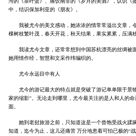
湾的《茶叶蛋》、痛饮南非的《岁月的美酒》，认识《撒
中，结识保加利亚的《朋友》。
我被尤今的美文感动，她浓浓的情常常溢出文章，
棵树枝繁叶茂，春天开花，秋天结果，果实累累，压满
我读尤今文章，还常常想到中国苏杭漂亮的丝绸被
她用情作经，智慧和文采作纬编织的。
尤今永远目中有人
尤今的游记最大的特点就是突破了游记单单限于景
家的缩影”。无论走到哪里，尤今最关注的是人和人的命
面。
她到老挝旅游之前，只知道这是一个曾饱受战火蹂
知道，迄今为止，这儿还痛苦 万分地患着可怕已极的“