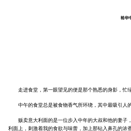
裕华中
走进食堂，第一眼望见的便是那个熟悉的身影，忙
中午的食堂总是被食物香气所环绕，其中最吸引人
贩卖意大利面的是一位步入中年的大叔和他的妻子
利面上，刺激着我的食欲与味蕾，加上那钻入鼻孔的浓香