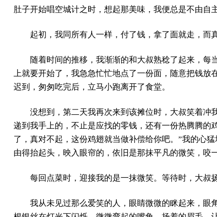
肚子开始唱空城计之时，想起那美味，我便总是不由自
起初，我同所有人一样，付了钱，拿了面就走，而
随着时间的推移，我渐渐的和大叔熟稔了起来，每
上就要开始了，我急急忙忙地点了一份面，随意把钱放
迟到，匆匆吃完后，立马小跑离开了食堂。
没想到，第二天我再次来到该摊位时，大叔笑着冲我
递到我手上的，不止是应找的零钱，还有一份热腾腾的鸡
了，真对不起，这份鸡翅就当做补偿给你吧。”我的心
由得抬起头，映入眼帘的，依旧是那抹平凡的微笑，咬
每回点菜时，迎接我的是一抹微笑。等待时，大叔
我从未见过那么爱笑的人，眼睛微微的眯起来，眼
根银丝在灯光下闪烁，微微弯起的嘴角，扬着的眉毛，