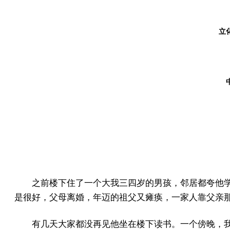
立化
之前楼下住了一个大我三四岁的男孩，邻居都夸他
是很好，父母离婚，年迈的祖父又瘫痪，一家人靠父亲
有几天大家都没再见他坐在楼下读书。一个傍晚，