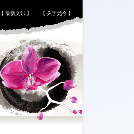
【 最新文讯 】
【 关于尤今 】