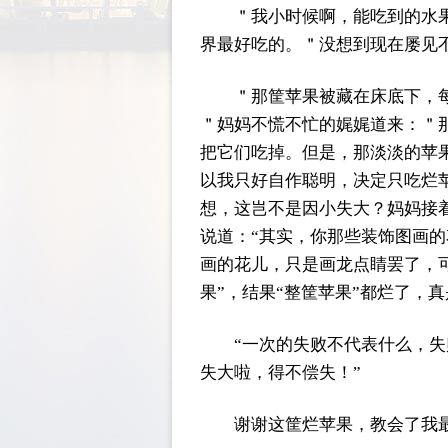
＂我小时候啊，能吃到的水
界最好吃的。＂没想到现在屡见
＂那筐苹果被藏在床底下，
＂妈妈不慌不忙的娓娓道来：＂
把它们吃掉。但是，那淡淡的苹
以我只好自作聪明，决定只吃烂
想，这岂不是因小失大？妈妈接
说道：“其实，你那些装饰图画
画的花儿，只是画龙点睛罢了，
果”，结果“整筐苹果”都烂了，
“一次的失败不代表什么，
失大啦，得不偿失！”
谢谢这筐烂苹果，教会了我