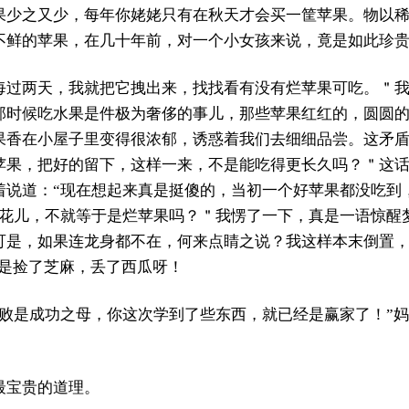
果少之又少，每年你姥姥只有在秋天才会买一筐苹果。物以
不鲜的苹果，在几十年前，对一个小女孩来说，竟是如此珍
每过两天，我就把它拽出来，找找看有没有烂苹果可吃。＂
那时候吃水果是件极为奢侈的事儿，那些苹果红红的，圆圆
果香在小屋子里变得很浓郁，诱惑着我们去细细品尝。这矛
苹果，把好的留下，这样一来，不是能吃得更长久吗？＂这
着说道：“现在想起来真是挺傻的，当初一个好苹果都没吃到
的花儿，不就等于是烂苹果吗？＂我愣了一下，真是一语惊醒
可是，如果连龙身都不在，何来点睛之说？我这样本末倒置，
真是捡了芝麻，丢了西瓜呀！
失败是成功之母，你这次学到了些东西，就已经是赢家了！”妈
最宝贵的道理。