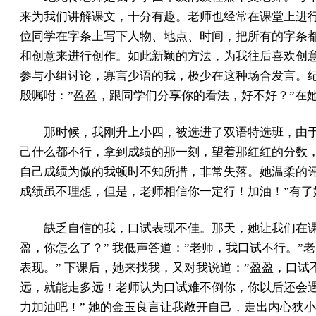
来为我们讲解课文，十分有趣。老师也经常在课堂上进
位同学在字条上写下人物、地点、时间，把所有的字条
和创意来进行创作。如此新颖的方法，为我往后喜欢创
参与小组讨论，寡言少语的我，极少在这种场合发言。
殷嘱咐：”盈盈，跟同学们分享你的看法，好不好？”在
那时候，我刚升上小四，被选进了双语特选班，由
己什么都不行，拿到成绩的那一刻，望着那红红的分数
自己成绩为傲的我顿时不知所措，非常失落。她温柔的
成绩虽不理想，但是，老师相信你一定行！加油！”有
缺乏自信的我，口试表现不佳。那天，她让我们在
盈，你怎么了？” 我低声答道：”老师，我口试不行。”
表现。” 下课后，她来找我，又对我说道：”盈盈，口
远，就能走多远！老师认为口试难不倒你，你以后还会
力加油吧！” 她的金玉良言让我敞开自己，走出内心狭