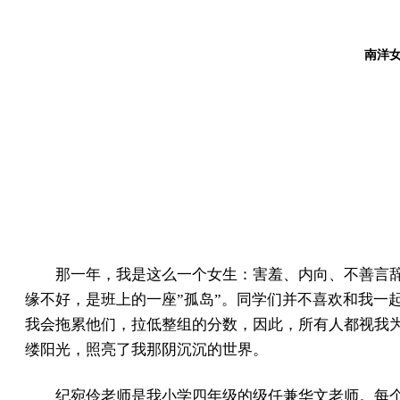
南洋女
那一年，我是这么一个女生：害羞、内向、不善言
缘不好，是班上的一座”孤岛”。同学们并不喜欢和我一
我会拖累他们，拉低整组的分数，因此，所有人都视我
缕阳光，照亮了我那阴沉沉的世界。
纪宛伶老师是我小学四年级的级任兼华文老师。每