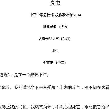
臭虫
中正中学总校”驻校作家计划”2014
指导老师 ：尤今
入选作品之三（A 组）
臭虫
金芙伊 （中二）
邂逅”，是在一个酷热下午。
的危险。我舒适地坐下来享受着巴士内的冷气，殊不知在这
地爬上我的书包。我慈悲为怀，不忍心捏死它，刚想把它拍