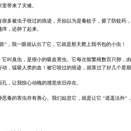
家里带来了灾难。
有很多被虫子咬过的痕迹，开始以为是毒蚊子，搽了防蚊药
越痒，还肿了起来。
祸首”，我一眼就认出了它，它就是那天爬上我书包的小虫！
，它叫臭虫，是很小的吸血害虫。它每次能繁殖数百只卵，
行动，猛吸人类的血！被它咬过的痕迹，就算过了好几个星
面孔，让我惊心动魄的感觉依旧存在。
恶毒的害虫存有善心。我们姑息它，就是让它 “逍遥法外”，