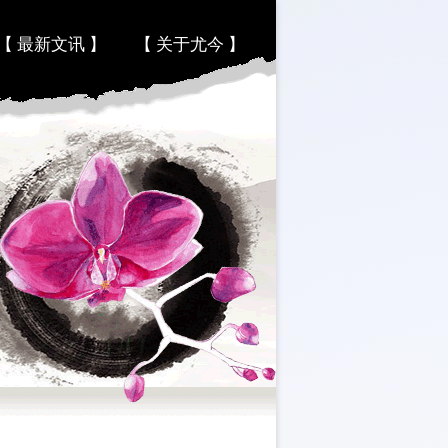
【 最新文讯 】
【 关于尤今 】