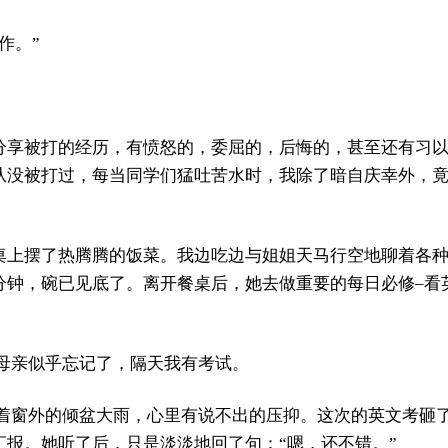
作。”
分享被打的经历，有愤怒的，委屈的，后悔的，甚至还有习
从没被打过，每当同学们猛吐苦水时，我除了暗自庆幸外，
桌上摆了热腾腾的饭菜。我边吃边与姐姐天马行空地聊着各
分钟，碗已见底了。离开餐桌后，她去做重要的每日必修–看
 母亲似乎忘记了，隔天我有考试。
望着窗外的倾盆大雨，心里有说不出的压抑。这次的英文考砸
汇报。她听了后，只是淡淡地回了句：“嗯，还不错。”