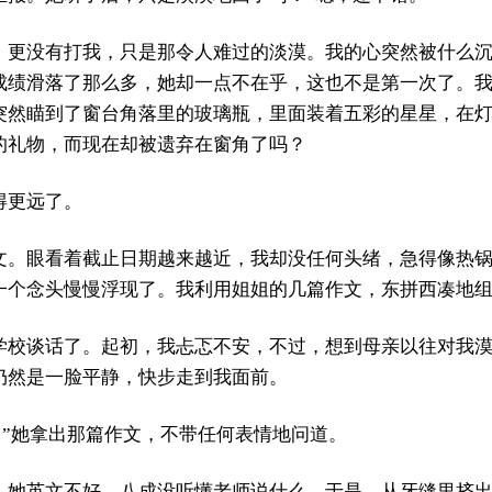
，更没有打我，只是那令人难过的淡漠。我的心突然被什么
成绩滑落了那么多，她却一点不在乎，这也不是第一次了。
突然瞄到了窗台角落里的玻璃瓶，里面装着五彩的星星，在
的礼物，而现在却被遗弃在窗角了吗？
得更远了。
文。眼看着截止日期越来越近，我却没任何头绪，急得像热
一个念头慢慢浮现了。我利用姐姐的几篇作文，东拼西凑地
学校谈话了。起初，我忐忑不安，不过，想到母亲以往对我
仍然是一脸平静，快步走到我面前。
？”她拿出那篇作文，不带任何表情地问道。
：她英文不好，八成没听懂老师说什么。于是，从牙缝里挤出