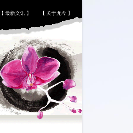
【 最新文讯 】
【 关于尤今 】