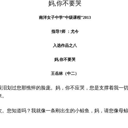
妈,你不要哭
南洋女子中学“中级课程”2013
指导?师 ：尤今
入选作品之八
妈,你不要哭
王岳林（中二）
眼泪划过您那憔悴的脸庞。妈，你不应哭，您是支撑着我一
来。
次。您知道吗？我就像一条刚出生的小鲸鱼，妈，请您像母