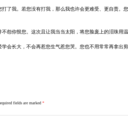
您打了我。若您没有打我，那么我也许会更难受、更自责。
并不怨你恨您。这次且让我当当太阳，将您脸庞上的泪珠用
经学会长大，不会再惹您生气惹您哭。您也不用常常再拿出
equired fields are marked
*