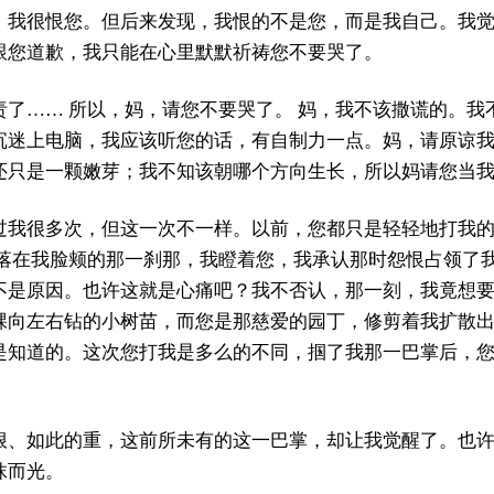
，我很恨您。但后来发现，我恨的不是您，而是我自己。我
跟您道歉，我只能在心里默默祈祷您不要哭了。
责了…… 所以，妈，请您不要哭了。 妈，我不该撒谎的。我
沉迷上电脑，我应该听您的话，有自制力一点。妈，请原谅
还只是一颗嫩芽；我不知该朝哪个方向生长，所以妈请您当
过我很多次，但这一次不一样。以前，您都只是轻轻地打我
掌落在我脸颊的那一刹那，我瞪着您，我承认那时怨恨占领了
不是原因。也许这就是心痛吧？我不否认，那一刻，我竟想要
棵向左右钻的小树苗，而您是那慈爱的园丁，修剪着我扩散
是知道的。这次您打我是多么的不同，掴了我那一巴掌后，
狠、如此的重，这前所未有的这一巴掌，却让我觉醒了。也
抹而光。