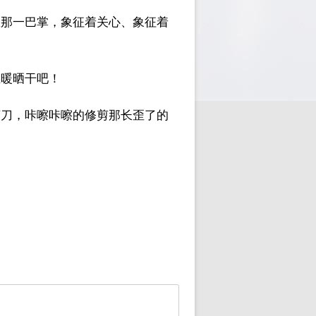
您那一巴掌，象征着关心、象征着
温暖晒干吧！
剪刀，咔嚓咔嚓的修剪那长歪了的