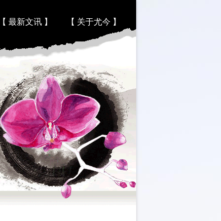
【 最新文讯 】
【 关于尤今 】