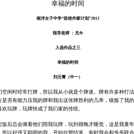
幸福的时间
南洋女子中学“驻校作家计划”2013
指导老师 ：尤今
入选作品之三
幸福的时间
刘元菁（中一）
们空闲时经常打牌，所以我从小就是个牌迷。牌有许多种打
方是否有能力压我的牌和我出这张牌胜利的几率，锻炼了我
喜欢玩牌，玩牌快成了我们家的传统。
完饭后总会缠着他们陪我玩牌，玩到很晚才睡觉，这是我童
。所以好强又聪明的我，开始拉帮结派。有时我会和爷爷联合