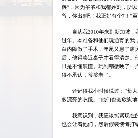
梿”，因为爷爷和我都姓刘，所以
爷，你出6吧！我正好有个7！”
自从我2010年来到新加坡
过年。本准备和他们玩通宵的我
白内障做了手术，年尾又患了痛
后，他得凑近桌子才看得清楚。
只是不懂装懂。玩到稍微晚了一
得不承认，爷爷老了。
还记得我小时候说过：“长
多漂亮的衣服。”他们也会欣慰地
我意识到，我应该抓紧现在
也会让着他们，然后假装懊悔打