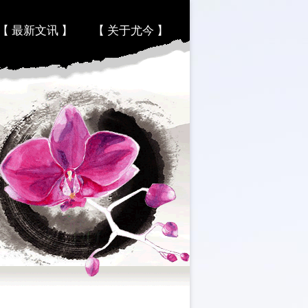
【 最新文讯 】
【 关于尤今 】