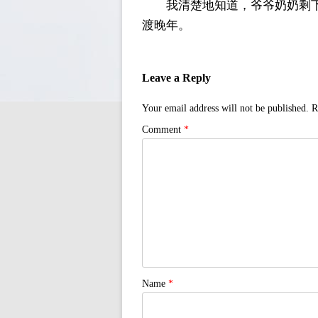
我清楚地知道，爷爷奶奶剩
渡晚年。
Leave a Reply
Your email address will not be published.
R
Comment
*
Name
*