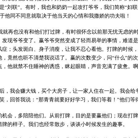
是“刘联”。有时，我也和奶奶一起攻打爷爷，我们简称“妇联
至于他同不同意就取决于他当天的心情和我撒娇的功夫啦！
，我就再也没有和他们打过牌，有时很怀念以前那无忧无虑的
，发现爷爷变了。赢爷爷突然变成了轻而易举的事情，难道
风症；头发斑白、身子消瘦，让我不忍心看他。打牌的时候
他，竟然也听不清楚我说话了。赢的次数变少，问“什么”的
点，他就禁不住睡神的诱惑，眯起眼睛，声音充满了疲惫。
大后，我会赚大钱，买个大房子，让一家人住在一起。我会给
笑，回答我说：“那青青就要好好学习，我们等着！”他们等
的机会，多陪陪他们。从前打牌，目的是要赢他们；现在打
错牌的样子。我们也经常散步，谈谈小时候发生的趣事。