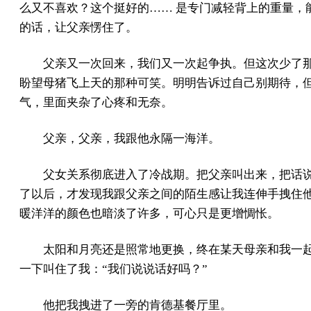
么又不喜欢？这个挺好的…… 是专门减轻背上的重量，能
的话，让父亲愣住了。
父亲又一次回来，我们又一次起争执。但这次少了
盼望母猪飞上天的那种可笑。明明告诉过自己别期待，
气，里面夹杂了心疼和无奈。
父亲，父亲，我跟他永隔一海洋。
父女关系彻底进入了冷战期。把父亲叫出来，把话
了以后，才发现我跟父亲之间的陌生感让我连伸手拽住
暖洋洋的颜色也暗淡了许多，可心只是更增惆怅。
太阳和月亮还是照常地更换，终在某天母亲和我一
一下叫住了我：“我们说说话好吗？”
他把我拽进了一旁的肯德基餐厅里。