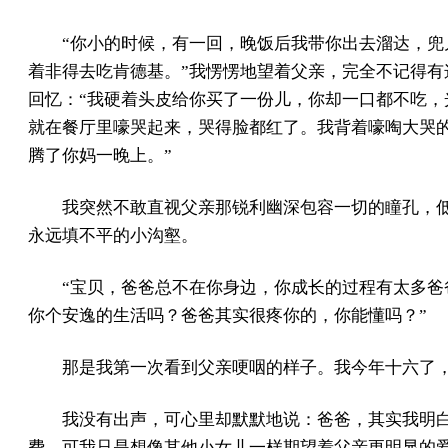
“你小的时候，有一回，晚饭后我带你出去溜达，兜
着非得去吃肯德基。”我愣愣地望着父亲，完全不记得
回忆：“我硬着头皮给你买了一份儿，你却一口都不吃
就在餐厅里嚎哭起来，哭得脸都红了。我背着嚎啕大哭
腾了你妈一晚上。”
我突然不敢直视父亲那锐利幽深包容一切的瞳孔，
永远填不平的小沟壑。
“宝贝，爸爸总不在你身边，你成长的过程有太多
你个安逸的生活吗？爸爸其实很疼你的，你能懂吗？”
那是我第一次看到父亲哽咽的样子。我今年十六了，
我没有出声，可心里却默默地说：爸爸，其实我明
费。可我只是想像其他小女儿一样期望着父亲更明显的