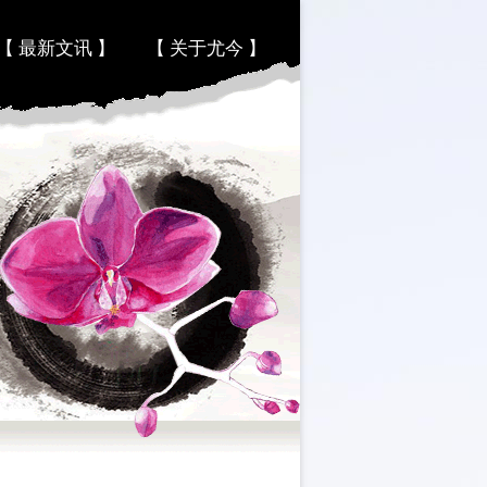
【 最新文讯 】
【 关于尤今 】