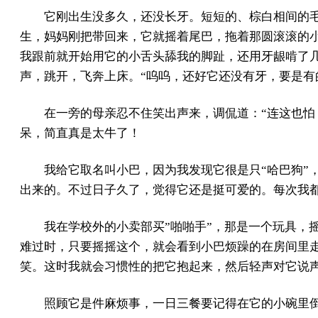
它刚出生没多久，还没长牙。短短的、棕白相间的
生，妈妈刚把带回来，它就摇着尾巴，拖着那圆滚滚的
我跟前就开始用它的小舌头舔我的脚趾，还用牙龈啃了几
声，跳开，飞奔上床。“呜呜，还好它还没有牙，要是有
在一旁的母亲忍不住笑出声来，调侃道：“连这也怕
呆，简直真是太牛了！
我给它取名叫小巴，因为我发现它很是只“哈巴狗”
出来的。不过日子久了，觉得它还是挺可爱的。每次我
我在学校外的小卖部买”啪啪手”，那是一个玩具，
难过时，只要摇摇这个，就会看到小巴烦躁的在房间里
笑。这时我就会习惯性的把它抱起来，然后轻声对它说
照顾它是件麻烦事，一日三餐要记得在它的小碗里