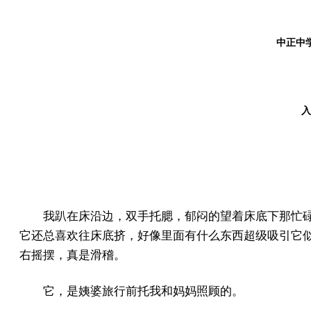
中正中学
入
我趴在床沿边，双手托腮，郁闷的望着床底下那忙
它还总喜欢往床底挤，好像里面有什么东西超级吸引它
右摇摆，真是滑稽。
它，是姨婆旅行前托我和妈妈照顾的。