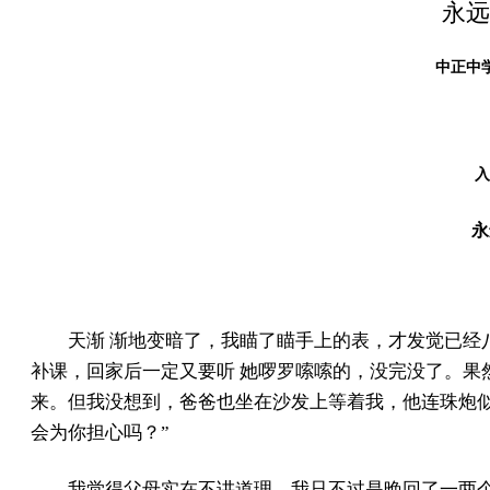
永远
中正中学
入
永
天渐 渐地变暗了，我瞄了瞄手上的表，才发觉已经
补课，回家后一定又要听 她啰罗嗦嗦的，没完没了。果
来。但我没想到，爸爸也坐在沙发上等着我，他连珠炮
会为你担心吗？”
我觉得父母实在不讲道理，我只不过是晚回了一两