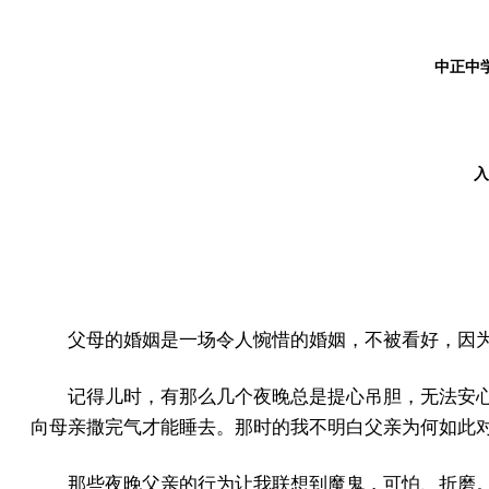
中正中学
入
父母的婚姻是一场令人惋惜的婚姻，不被看好，因
记得儿时，有那么几个夜晚总是提心吊胆，无法安
向母亲撒完气才能睡去。那时的我不明白父亲为何如此
那些夜晚父亲的行为让我联想到魔鬼，可怕、折磨