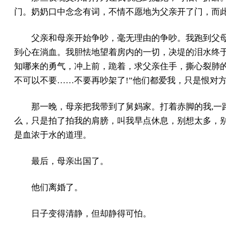
门。奶奶口中念念有词，不情不愿地为父亲开了门，而
父亲和母亲开始争吵，毫无理由的争吵。我跑到父
到心在淌血。我胆怯地望着房内的一切，决堤的泪水终
知哪来的勇气，冲上前，跪着，求父亲住手，撕心裂肺
不可以不要……不要再吵架了!”他们都爱我，只是恨对
那一晚，母亲把我带到了舅妈家。打着赤脚的我,一
么，只是拍了拍我的肩膀，叫我早点休息，别想太多，
是血浓于水的道理。
最后，母亲出国了。
他们离婚了。
日子变得清静，但却静得可怕。