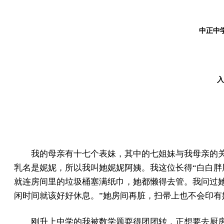
中正中学
入
我的母亲有十七个表妹，其中的七姐妹与我母亲的
乳名是妮妮，所以我叫她妮妮阿姨。我这位长得“白白胖
就连房间里的垃圾桶塞满纸巾，她都懒得去管。我问过
闲时间就该好好休息。”她房间再脏，扫帚上也不会印有
刚升上中学的我被数学题耍得团团转，正想要去厨