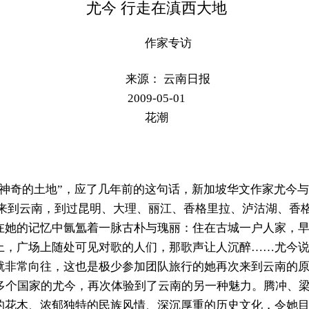
尤今 行走在滇西大地
作家专访
来源： 云南日报
2009-05-01
花潮
神奇的土地”，应了几年前的这句话，新加坡华文作家尤今与
次来到云南，到过昆明、大理、丽江、香格里拉、泸沽湖、香
在她的记忆中氤氲着一脉古朴与瑰丽：住在古城一户人家，
上，广场上随处可见对歌的人们，那歌声让人沉醉……尤今
就非常向往，这也是极少参加团队旅行的她再次来到云南的
0多个国家的尤今，再次体验到了云南的另一种魅力。腾冲、
的花木、浓郁独特的民族风情、深沉厚重的历史文化，令她目