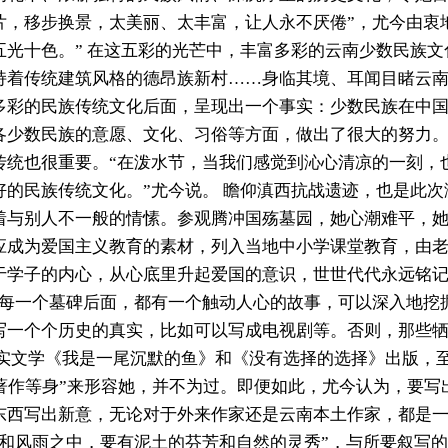
片，移步换景，太美丽、太丰富，让人永不厌倦”，尤今由衷
五光十色。” 在这五彩的光芒中，丰富多彩的云南少数民族
持着传统建筑风格的德昂族新村……身临其境、耳闻目睹云
多彩的民族传统文化后面，呈现出一个事实：少数民族在中
各少数民族的意愿、文化、习俗等方面，做出了很大的努力
传统也很重要。“在泼水节，当我们感觉到沁心清凉的一刻，
好的民族传统文化。”尤今说。 瞻仰滇西抗战遗迹，也是此
着与别人不一般的情愫。参观腾冲国殇墓园，她心潮难平，
应成为爱国主义教育的素材，列入当地中小学课堂教育，由
于学子的内心，从心底里升起爱国的意识，世世代代永远铭
“每一个墓碑后面，都有一个触动人心的故事，可以深入地挖
写一个个历史的真实，比如可以写成电视剧等。否则，那些
纪实文学《我是一尾沉默的鱼》和《没有选择的选择》出版，
“著作等身”来形容她，并不为过。即便如此，尤今认为，要
东西写出新意，无论对于外来作家还是云南本土作家，都是
光和风雨之中，要有泥土的芬芳和自然的灵秀”，与所要叙写