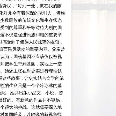
地赞叹，“每到一处，就在我的眼
文化对尤今有着深深的吸引力，傣族
南少数民族的传统文化和生存状态
国受到的尊重和平等对待为别的国
。这不仅是促进民族和谐的重要举
也感受到了傣族人民诚挚的友谊，
次滇西采风活动的重要内容。父亲曾
她认为，国殇墓园不应该仅仅被视
老师把学生带到墓园，实地上一堂
记。她还主张在对史实进行理性认
掘这些故事，让史实结合文学的笔
牺牲的生命只是一个个冷冰冰的墓
至此，她共出版小品文、小说、游
写出好的、有新意的作品并不容易，
一个很大的挑战。这就需要深入地
的对象同呼吸，以敏锐的新视角找