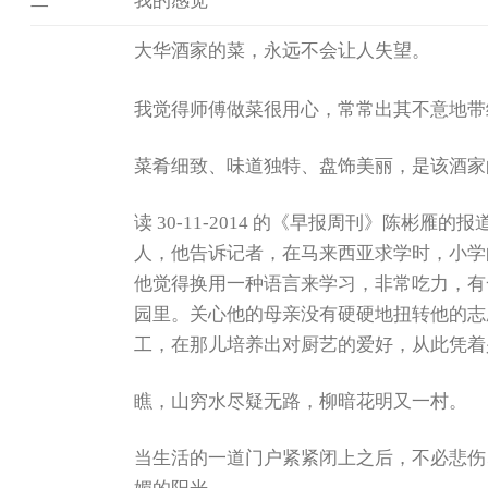
二
我的感觉
大华酒家的菜，永远不会让人失望。
我觉得师傅做菜很用心，常常出其不意地带
菜肴细致、味道独特、盘饰美丽，是该酒家
读 30-11-2014 的《早报周刊》陈
人，他告诉记者，在马来西亚求学时，小学
他觉得换用一种语言来学习，非常吃力，有
园里。关心他的母亲没有硬硬地扭转他的志
工，在那儿培养出对厨艺的爱好，从此凭着
瞧，山穷水尽疑无路，柳暗花明又一村。
当生活的一道门户紧紧闭上之后，不必悲伤