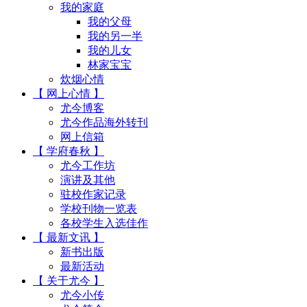
我的家庭
我的父母
我的另一半
我的儿女
林家宝宝
炊烟心情
【 网上心情 】
尤今博客
尤今作品海外转刊
网上信箱
【 学府春秋 】
尤今工作坊
演讲及其他
驻校作家记录
学校刊物一览表
各校学生入选佳作
【 最新文讯 】
新书出版
最新活动
【 关于尤今 】
尤今小传