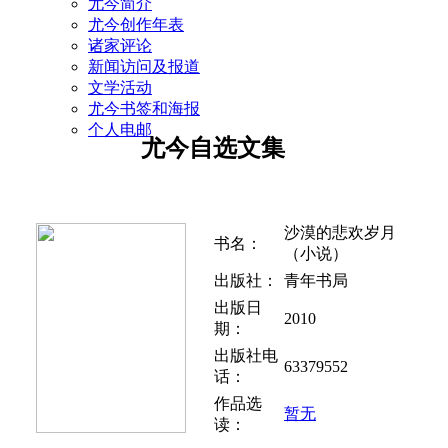
尤今简介
尤今创作年表
诸家评论
新闻访问及报道
文学活动
尤今书签和海报
个人电邮
尤今自选文集
沙漠的悲欢岁月
书名：
（小说）
出版社：
青年书局
出版日
2010
期：
出版社电
63379552
话：
作品选
暂无
读：