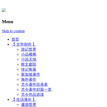
Menu
Skip to content
首页
【 文学创作 】
游记世界
小品楼阁
小说天地
散文庭院
传记角落
新加坡著作
海外著作
尤今著作目录表
尤今著作封面一览
尤今作品选读
【 生活漫步 】
遨游世界