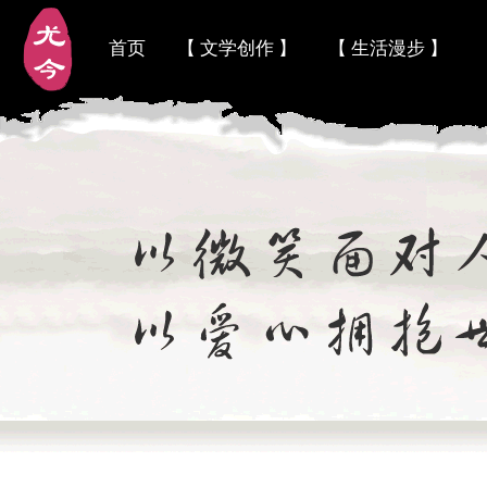
首页
【 文学创作 】
【 生活漫步 】