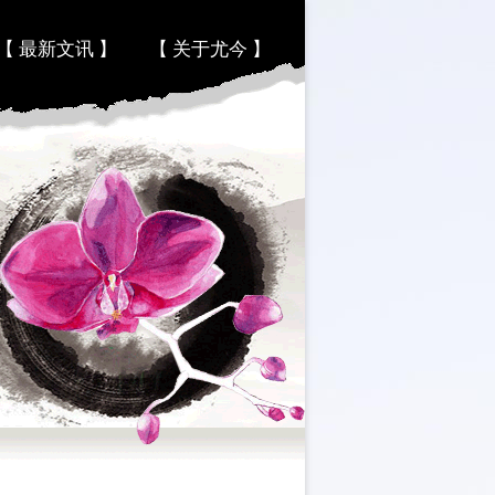
【 最新文讯 】
【 关于尤今 】