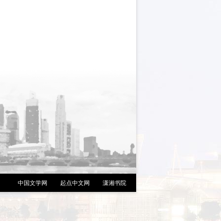
中国文学网
|
起点中文网
|
潇湘书院