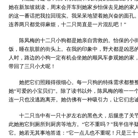
她在新加坡就读，周末会开车到她家乡怡保去见她的家人
的这一番话把我拉回现实。我呆呆地望着她兴奋的面孔。
连养两只都觉得麻烦，十二只简直是一片混乱吧！”
陈凤梅的十二只小狗都是她亲自营救的。怡保的小
饭，睡在肮脏的街头上。在我的印象中，野犬都是凶恶
人时，路边的小狗一定有机会坐她的顺风车参观她的家
带回了三只小犬呢！
她把它们照顾得很细心。每一只狗的特殊需求都整
她“可爱的小宝贝们”。除了读书以外，陈凤梅的唯一一
连一只也没逃跑离开。她仿佛有一种吸引力，让它们忠
十二只当中有一只十岁左右的黑色犬，后腿患了关
此她抱它到厕所到厨房等地方。“它不重吗？”我半信半
它。她若无其事地答道：“它一点儿也不重呢！只是三十