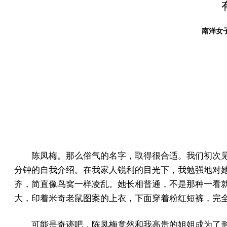
南洋女子
陈凤梅。那么俗气的名字，取得很合适。我们初次
分钟的自我介绍。在我家人锐利的目光下，我勉强地对
齐，简直像鸟窝一样凌乱。她长相普通，不是那种一看
大，印着米奇老鼠图案的上衣，下面穿着粉红短裤，完
可能是奇迹吧，陈凤梅竟然和我高贵的姐姐成为了